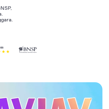
BNSP,
a.
ggara.
ngs