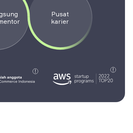
ngsung
Pusat
mentor
karier