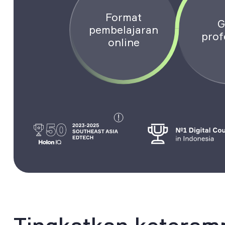
Format
G
pembelajaran
prof
online