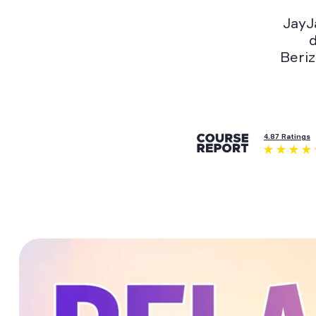
JayJ
d
Beriz
4.87 Ratings