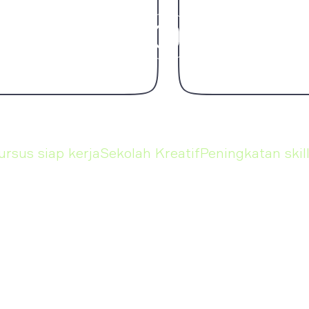
us siap kerja
Sekolah Kreatif
Peningkatan skill
Pe
KURSUS
Design
Marketing
Graphic Designer
Social Media
Specialist