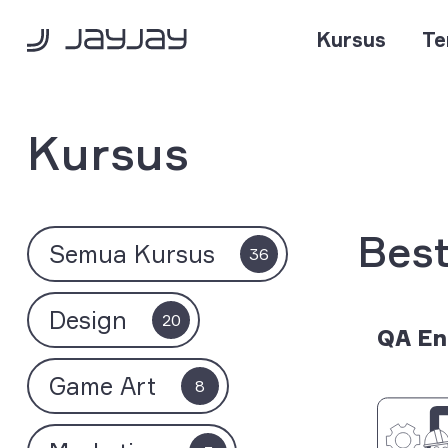
Kursus
Te
Kursus
Best
Semua Kursus
36
Design
20
QA En
Game Art
8