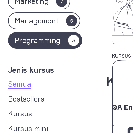
Marketing
7
Management
5
Programming
3
KURSUS
Jenis kursus
Kur
Semua
Bestsellers
QA En
Kursus
Kursus mini