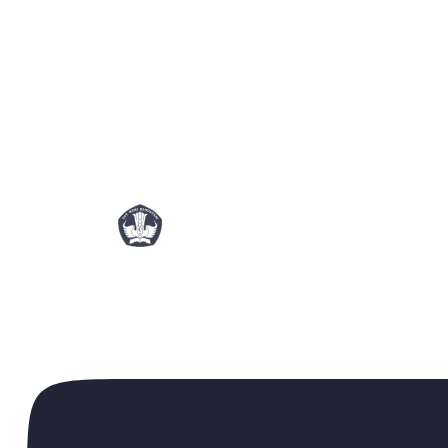
© 2021-2026 PT Jay Jay Edukasi
Jl. Prof. Dr. Satrio 164, Menara Standard Chartered 9th Fl, Jakarta Selatan, DKI Jakarta
JayJay Edukasi terdaftar sebagai Penyelenggara Sistem Elektronik (PSE) di Indonesia
nama PT Jay Jay Edukasi melalui sistem OSS sejak April 2022. Nomor TDPSE
002629.01/DJAI.PSE/04/2022