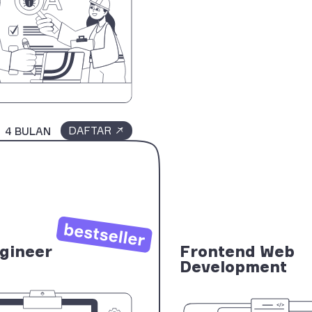
DAFTAR
4 BULAN
sus
gineer
Frontend Web
Development