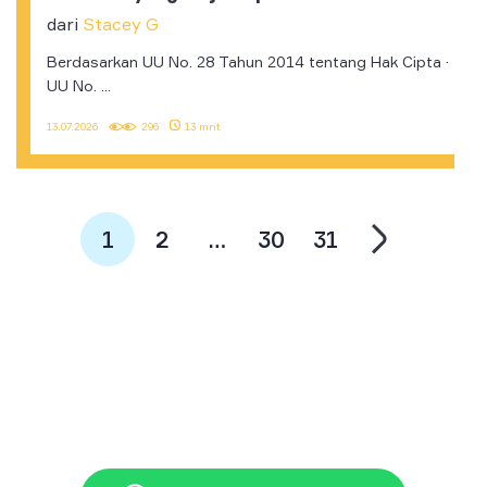
dari
Stacey G
Berdasarkan UU No. 28 Tahun 2014 tentang Hak Cipta ·
UU No. ...
13.07.2026
296
13 mnt
1
2
…
30
31
+62 21 3117 7777
halo@jayjay.co