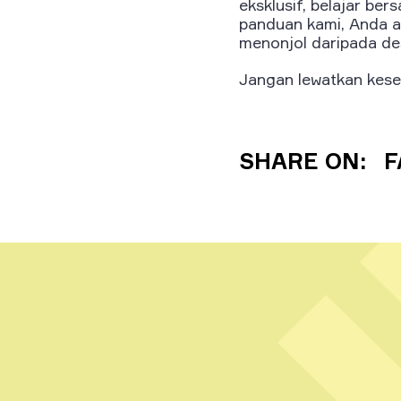
eksklusif, belajar be
panduan kami, Anda ak
menonjol daripada des
Jangan lewatkan kese
SHARE ON:
F