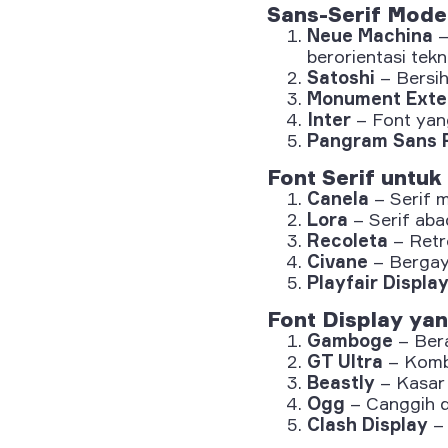
Sans-Serif Mode
Neue Machina
–
berorientasi tekn
Satoshi
– Bersih
Monument Ext
Inter
– Font yan
Pangram Sans 
Font Serif untuk
Canela
– Serif 
Lora
– Serif abad
Recoleta
– Retr
Civane
– Bergay
Playfair Displa
Font Display ya
Gamboge
– Bera
GT Ultra
– Kombi
Beastly
– Kasar 
Ogg
– Canggih d
Clash Display
– 