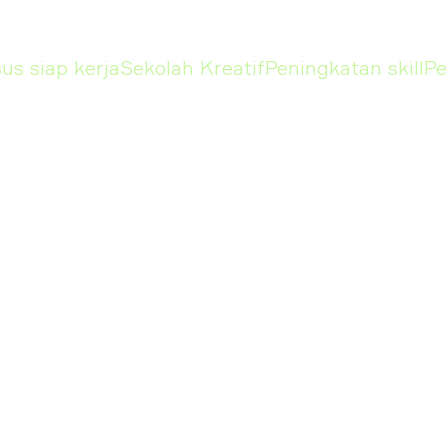
erja
Sekolah Kreatif
Peningkatan skill
Pengemban
KURSUS
Design
Marketing
Graphic Designer
Social Media
Specialist
Ilustrasi Digital
E-Commerce S
Motion Design
Influencer Ma
3D Generalist in
Blender
Managemen
UI/UX Design