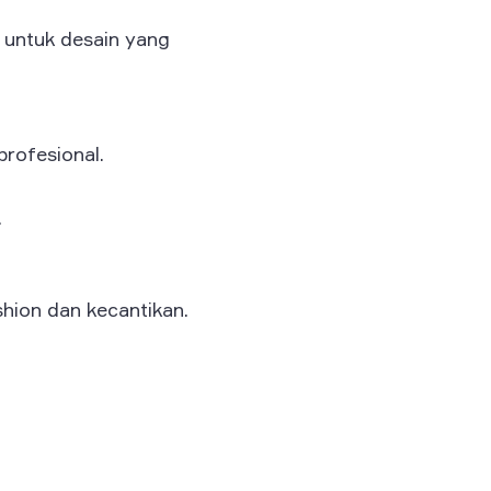
k untuk desain yang
rofesional.
.
shion dan kecantikan.