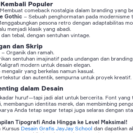
 Kembali Populer
Membuat comeback nostalgia dalam branding yang be
e Gothic
– Sebuah penghormatan pada modernisme t
enggabungkan pesona retro dengan adaptabilitas mo
lu menjadi klasik yang abadi.
dan tebal, dengan sentuhan vintage.
gan dan Skrip
– Organik dan ramah.
kan sentuhan imajinatif pada undangan dan branding 
aligrafi modern untuk desain elegan.
 mengalir yang berkelas namun kasual.
rtekstur dan autentik, sempurna untuk proyek kreatif.
nting dalam Desain
ekadar huruf—tapi jadi alat untuk bercerita. Font yang
, membangun identitas merek, dan membimbing penga
arya Anda tetap segar tetapi juga selaras dengan stan
pilan Tipografi Anda Hingga ke Level Maksimal!
n Kursus
Desain Grafis JayJay School
dan dapatkan ak