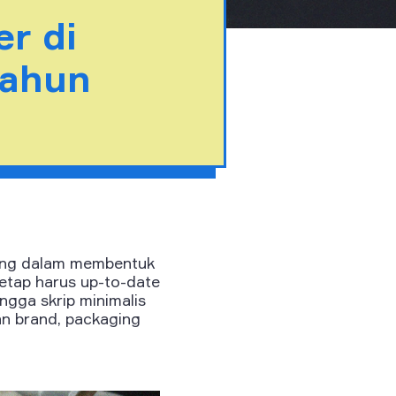
r di
Tahun
ting dalam membentuk
tetap harus up-to-date
ngga skrip minimalis
an brand, packaging