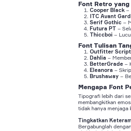
Font Retro yang
Cooper Black
– 
ITC Avant Gard
Serif Gothic
– M
Futura PT
– Sela
Thiccboi
– Lucu 
Font Tulisan Tan
Outfitter Script
Dahlia
– Memberi
BetterGrade
– K
Eleanora
– Skrip
Brushaway
– Be
Mengapa Font Pe
Tipografi lebih dari s
membangkitkan emosi
tidak hanya menjaga k
Tingkatkan Keteram
Bergabunglah denga