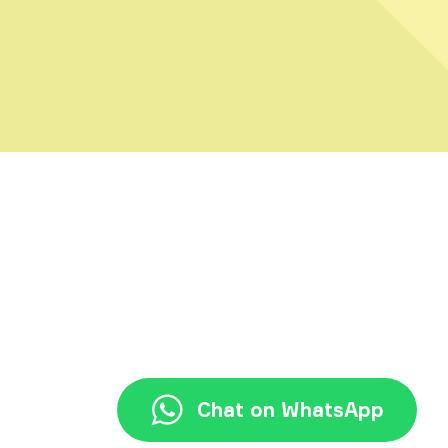
+62 21 3117 7777
halo@jayjay.co
Chat on WhatsApp