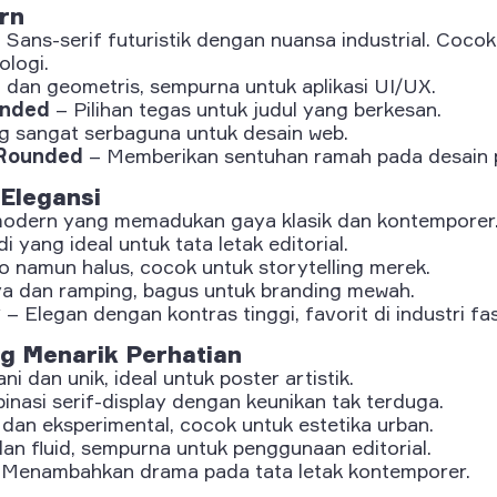
rn
 Sans-serif futuristik dengan nuansa industrial. Coco
ologi.
 dan geometris, sempurna untuk aplikasi UI/UX.
ended
– Pilihan tegas untuk judul yang berkesan.
g sangat serbaguna untuk desain web.
Rounded
– Memberikan sentuhan ramah pada desain p
 Elegansi
modern yang memadukan gaya klasik dan kontemporer
i yang ideal untuk tata letak editorial.
o namun halus, cocok untuk storytelling merek.
a dan ramping, bagus untuk branding mewah.
y
– Elegan dengan kontras tinggi, favorit di industri fa
ng Menarik Perhatian
ni dan unik, ideal untuk poster artistik.
nasi serif-display dengan keunikan tak terduga.
dan eksperimental, cocok untuk estetika urban.
an fluid, sempurna untuk penggunaan editorial.
Menambahkan drama pada tata letak kontemporer.