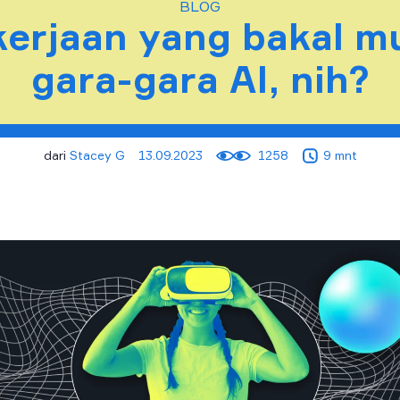
BLOG
kerjaan yang bakal m
gara-gara AI, nih?
dari
Stacey G
13.09.2023
1258
9 mnt