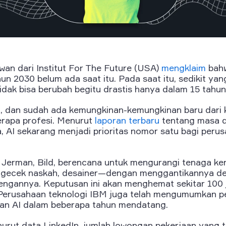
wan dari Institut For The Future (USA)
mengklaim
bahw
un 2030 belum ada saat itu. Pada saat itu, sedikit ya
tidak bisa berubah begitu drastis hanya dalam 15 tahun
adi, dan sudah ada kemungkinan-kemungkinan baru dari
rapa profesi. Menurut
laporan terbaru
tentang masa d
 AI sekarang menjadi prioritas nomor satu bagi perus
ar Jerman, Bild, berencana untuk mengurangi tenaga ke
engecek naskah, desainer—dengan menggantikannya d
engannya. Keputusan ini akan menghemat sekitar 100 
.Perusahaan teknologi IBM juga telah mengumumkan p
an AI dalam beberapa tahun mendatang.
urut data LinkedIn, jumlah lowongan pekerjaan yang t