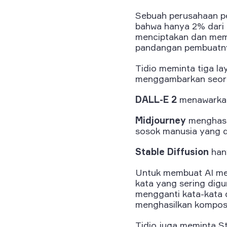
Sebuah perusahaan p
bahwa hanya 2% dari 
menciptakan dan mem
pandangan pembuatn
Tidio meminta tiga la
menggambarkan seoran
DALL-E 2
menawarkan 
Midjourney
menghasil
sosok manusia yang da
Stable Diffusion
hany
Untuk membuat AI men
kata yang sering digu
mengganti kata-kata de
menghasilkan komposi
Tidio juga meminta S