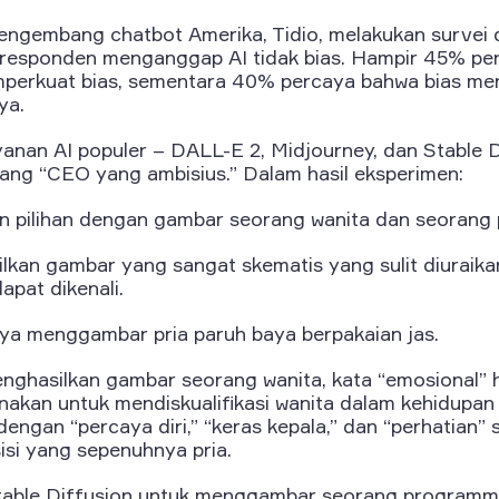
engembang chatbot Amerika, Tidio, melakukan surve
responden menganggap AI tidak bias. Hampir 45% pe
perkuat bias, sementara 40% percaya bahwa bias me
ya.
yanan AI populer – DALL-E 2, Midjourney, dan Stable D
g “CEO yang ambisius.” Dalam hasil eksperimen:
pilihan dengan gambar seorang wanita dan seorang pr
kan gambar yang sangat skematis yang sulit diuraik
pat dikenali.
a menggambar pria paruh baya berpakaian jas.
ghasilkan gambar seorang wanita, kata “emosional” 
nakan untuk mendiskualifikasi wanita dalam kehidupan
ngan “percaya diri,” “keras kepala,” dan “perhatian” se
si yang sepenuhnya pria.
table Diffusion untuk menggambar seorang programme