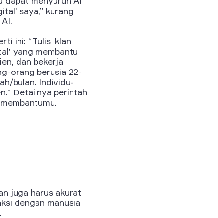
u dapat menyuruh AI
ital’ saya,” kurang
n AI.
 ini: “Tulis iklan
ital’ yang membantu
ien, dan bekerja
ng-orang berusia 22-
ah/bulan. Individu-
en.” Detailnya perintah
n membantumu.
n juga harus akurat
raksi dengan manusia
.