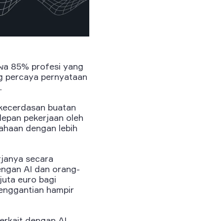
a 85% profesi yang
ng percaya pernyataan
.
 kecerdasan buatan
epan pekerjaan oleh
ahaan dengan lebih
rjanya secara
engan AI dan orang-
juta euro bagi
enggantian hampir
erkait dengan AI