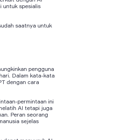
 untuk spesialis
 sudah saatnya untuk
mungkinkan pengguna
ari. Dalam kata-kata
PT dengan cara
ntaan-permintaan ini
latih AI tetapi juga
kan. Peran seorang
anusia sejelas