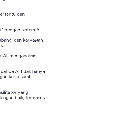
tertentu dan
if dengan sistem AI.
embang, dan karyawan
s.
a-AI, menganalisis
 bahwa AI tidak hanya
gan kerja sambil
asilitator yang
engan baik, termasuk