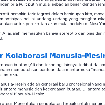
ngan pria kulit putih muda, sebagian besar dengan ja
eratif semakin terintegrasi dalam kehidupan kita, masal
am antisipasi hal ini, undang-undang yang mengharusk
unakan untuk perekrutan akan mulai berlaku di New Yor
 AI adalah memastikan bahwa stereotip dan bias dimin
I.
r Kolaborasi Manusia-Mesi
asan buatan (AI) dan teknologi lainnya terlibat dalam 
sahaan membutuhkan bantuan dalam antarmuka “manusi
s mereka.
anusia-Mesin adalah generasi baru profesional yang 
tif antara manusia dan kecerdasan buatan. Di antara 
borasi Manusia-Mesin:
ategi: Menentukan pendekatan terbaik untuk mengint