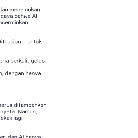
i dan menemukan
rcaya bahwa AI
ncerminkan
iffusion – untuk
ia berkulit gelap.
an, dengan hanya
harus ditambahkan,
 nyata. Namun,
kali lagi
r, dan AI hanya