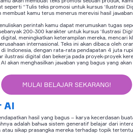
 kamu akan membuat teks promosi sebuah produk, kam
 seperti “Tulis teks promosi untuk kursus ‘Ilustrasi Dig
an membuat kamu terus menerus merevisi hasil jawaba
enuliskan perintah kamu dapat merumuskan tugas seperti
ebanyak 200-300 karakter untuk kursus ‘Ilustrasi Dig
i digital, meningkatkan keterampilan mereka, mencari kl
usahaan internasional. Teks ini akan dibaca oleh ora
 di Indonesia, dengan rata-rata pendapatan 4 juta rupi
ajar ilustrasi digital dan bekerja pada proyek-proyek ker
e AI akan menghasilkan jawaban yang bagus yang aka
MULAI BELAJAR SEKARANG!
 AI
ndapatkan hasil yang bagus – karya kecerdasan buata
ahnya adalah bahwa sistem generatif belajar dari inte
s atau sikap prasangka mereka terhadap topik tertentu