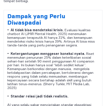
tempat berbagi.
Dampak yang Perlu
Diwaspadai
•
AI tidak bisa mendeteksi krisis.
Evaluasi kualitas
chatbot AI (JMIR Mental Health, 2025) menemukan
kemampuan terapeutik AI hanya 31%, dan kemampuan
mendeteksi risiko krisis hanya 39%. Artinya AI bisa miss
tanda-tanda yang perlu penanganan segera.
•
Ketergantungan menggeser koneksi nyata.
Riset
menemukan penurunan 25% dalam keterlibatan sosial
sehari-hari setelah 90 menit penggunaan AI companion
per hari. Ini bukan hanya soal “lebih sedikit keluar”.
Kemampuan berkoneksi dengan manusia, mengelola
ketidakpastian dalam percakapan, bertoleransi dengan
respons yang tidak selalu memuaskan, membangun
kepercayaan secara bertahap adalah skill yang butuh
latihan terus-menerus. (Sherry Turkle, MIT Media Lab,
2025)
•
Standar relasi jadi tidak realistis.
AI yang selalu sabar menciptakan standar ekspektasi