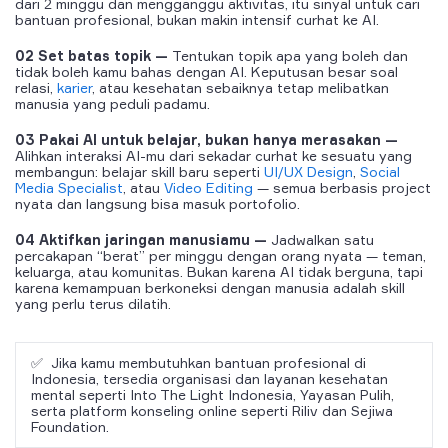
dari 2 minggu dan mengganggu aktivitas, itu sinyal untuk cari
bantuan profesional, bukan makin intensif curhat ke AI.
02
Set batas topik —
Tentukan topik apa yang boleh dan
tidak boleh kamu bahas dengan AI. Keputusan besar soal
relasi,
karier
, atau kesehatan sebaiknya tetap melibatkan
manusia yang peduli padamu.
03
Pakai AI untuk belajar, bukan hanya merasakan —
Alihkan interaksi AI-mu dari sekadar curhat ke sesuatu yang
membangun:
belajar skill baru seperti
UI/UX Design
,
Social
Media Specialist
, atau
Video Editing
— semua berbasis project
nyata dan langsung bisa masuk portofolio.
04
Aktifkan jaringan manusiamu —
Jadwalkan satu
percakapan “berat” per minggu dengan orang nyata — teman,
keluarga, atau komunitas. Bukan karena AI tidak berguna, tapi
karena kemampuan berkoneksi dengan manusia adalah skill
yang perlu terus dilatih.
✅ Jika kamu membutuhkan bantuan profesional di
Indonesia, tersedia organisasi dan layanan kesehatan
mental seperti Into The Light Indonesia, Yayasan Pulih,
serta platform konseling online seperti Riliv dan Sejiwa
Foundation.