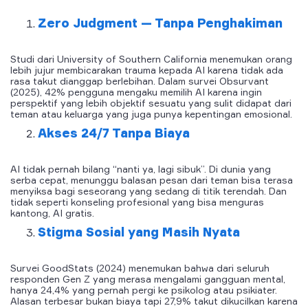
Zero Judgment — Tanpa Penghakiman
Studi dari University of Southern California menemukan orang
lebih jujur membicarakan trauma kepada AI karena tidak ada
rasa takut dianggap berlebihan. Dalam survei Obsurvant
(2025), 42% pengguna mengaku memilih AI karena ingin
perspektif yang lebih objektif sesuatu yang sulit didapat dari
teman atau keluarga yang juga punya kepentingan emosional.
Akses 24/7 Tanpa Biaya
AI tidak pernah bilang “nanti ya, lagi sibuk”. Di dunia yang
serba cepat, menunggu balasan pesan dari teman bisa terasa
menyiksa bagi seseorang yang sedang di titik terendah. Dan
tidak seperti konseling profesional yang bisa menguras
kantong, AI gratis.
Stigma Sosial yang Masih Nyata
Survei GoodStats (2024) menemukan bahwa dari seluruh
responden Gen Z yang merasa mengalami gangguan mental,
hanya 24,4% yang pernah pergi ke psikolog atau psikiater.
Alasan terbesar bukan biaya tapi 27,9% takut dikucilkan karena