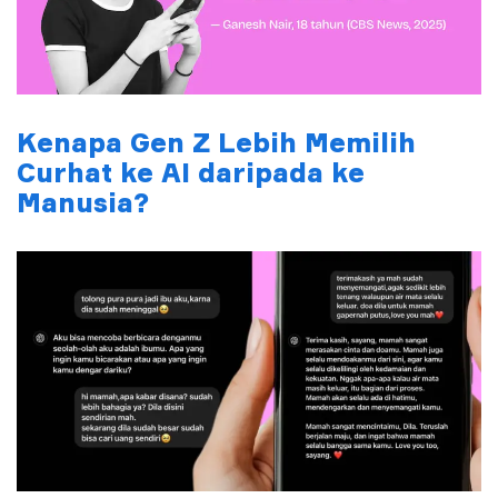
Kenapa Gen Z Lebih Memilih
Curhat ke AI daripada ke
Manusia?