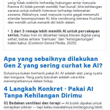
yang tidak realistis terhadap hubungan antar manusia.
Karena AI tidak pernah memiliki ‘hari buruk’, kita kehilangan
sarana untuk melatih toleransi terhadap kelemahan
sesama. Akibatnya, saat manusia nyata gagal memenuhi
standar kesempurnaan AI, kita cenderung merasa frustasi
dan memilih untuk menarik diri lebih dalam.
•
1 dari 3 remaja lebih memilih AI untuk percakapan
serius.
Kalau tren ini dibiarkan tanpa literasi digital yang
sehat, batas antara “bantuan” dan “ketergantungan”
makin kabur. (Common Sense Media, 2025)
Apa yang sebaiknya dilakukan
Gen Z yang sering curhat ke AI?
Solusinya bukan berhenti pakai AI. AI adalah alat yang nyata
dan berguna. Yang perlu berubah adalah cara kita
menempatkannya dalam hidup.
4 Langkah Konkret · Pakai AI
Tanpa Kehilangan Dirimu
01
Bedakan ventilasi dan terapi —
AI boleh dipakai untuk
merapikan pikiran — tapi kalau masalahnya berlangsung lebih