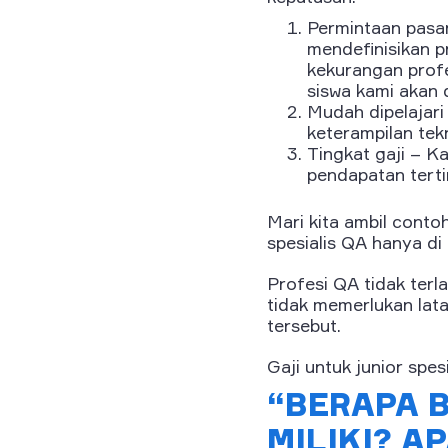
Permintaan pasar
mendefinisikan p
kekurangan profe
siswa kami akan
Mudah dipelajari
keterampilan tek
Tingkat gaji – K
pendapatan terti
Mari kita ambil conto
spesialis QA hanya di 
Profesi QA tidak terl
tidak memerlukan lata
tersebut.
Gaji untuk junior spes
“BERAPA 
MILIKI? 