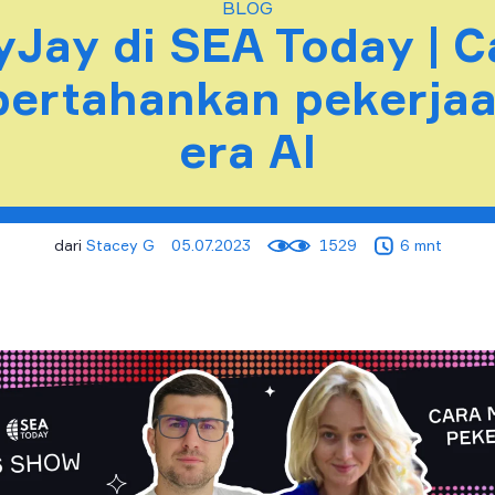
BLOG
yJay di SEA Today | C
ertahankan pekerjaa
era AI
dari
Stacey G
05.07.2023
1529
6 mnt