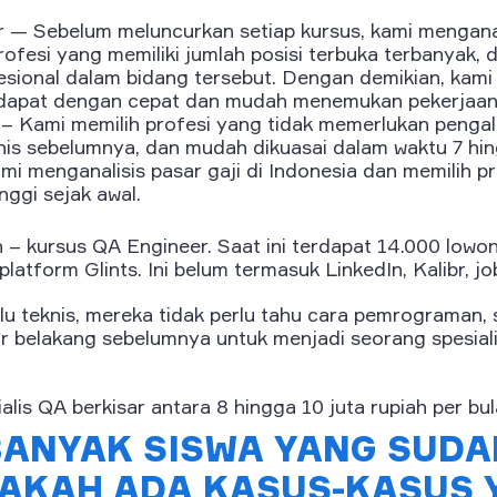
 — Sebelum meluncurkan setiap kursus, kami menganali
rofesi yang memiliki jumlah posisi terbuka terbanyak, 
sional dalam bidang tersebut. Dengan demikian, kami
 dapat dengan cepat dan mudah menemukan pekerjaan
 – Kami memilih profesi yang tidak memerlukan penga
nis sebelumnya, dan mudah dikuasai dalam waktu 7 hin
ami menganalisis pasar gaji di Indonesia dan memilih p
nggi sejak awal.
h – kursus QA Engineer. Saat ini terdapat 14.000 lowo
platform Glints. Ini belum termasuk LinkedIn, Kalibr, jo
alu teknis, mereka tidak perlu tahu cara pemrograman
r belakang sebelumnya untuk menjadi seorang spesiali
ialis QA berkisar antara 8 hingga 10 juta rupiah per bul
BANYAK SISWA YANG SUDA
APAKAH ADA KASUS-KASUS 