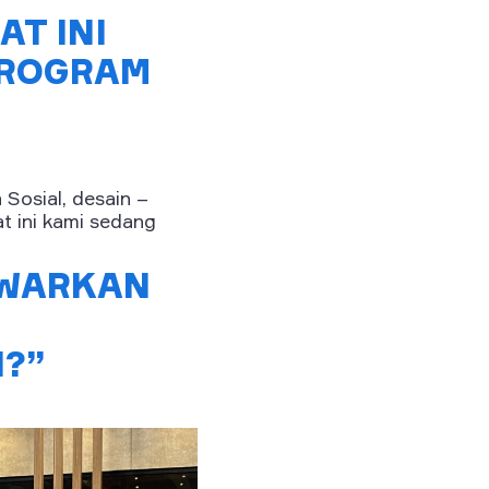
T INI
PROGRAM
Sosial, desain –
t ini kami sedang
AWARKAN
?”