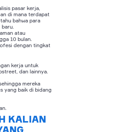
sis pasar kerja,
dan di mana terdapat
 tahu bahwa para
 baru.
laman atau
gga 10 bulan.
rofesi dengan tingkat
ngan kerja untuk
bstreet, dan lainnya.
, sehingga mereka
s yang baik di bidang
an.
H KALIAN
YANG