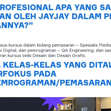
ROFESIONAL APA YANG SAA
AN OLEH JAYJAY DALAM 
ANNYA?”
us-kursus dalam bidang pemasaran – Spesialis Media 
si Digital, dan pemrograman – QA Engineering, dan saa
ran kursus Web Desain dan Desain Grafis.
 KELAS-KELAS YANG DIT
RFOKUS PADA
EMROGRAMAN/PEMASARAN