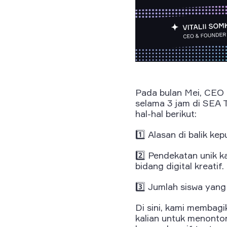
Pada bulan Mei, CEO 
selama 3 jam di SEA
hal-hal berikut:
1️⃣ Alasan di balik k
2️⃣ Pendekatan unik k
bidang digital kreatif.
3️⃣ Jumlah siswa yang
Di sini, kami membag
kalian untuk menont