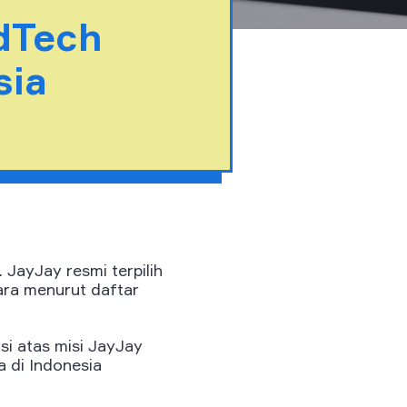
dTech
sia
JayJay resmi terpilih
ara menurut daftar
si atas misi JayJay
 di Indonesia