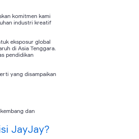
askan komitmen kami
han industri kreatif
tuk eksposur global
ruh di Asia Tenggara.
tas pendidikan
perti yang disampaikan
erkembang dan
si JayJay?