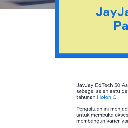
JayJ
Pa
JayJay EdTech 50 Asi
sebagai salah satu da
tahunan
HolonIQ
.
Pengakuan ini menjadi
untuk membuka akses b
membangun karier ya