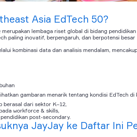
theast Asia EdTech 50?
 merupakan lembaga riset global di bidang pendidikan 
ch paling inovatif, berpengaruh, dan berpotensi besar 
elalui kombinasi data dan analisis mendalam, mencakup
l
buhan
hatkan gambaran menarik tentang kondisi EdTech di 
 berasal dari sektor K–12,
ada workforce & skills,
pendidikan post-secondary.
knya JayJay ke Daftar Ini P