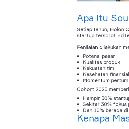
Apa Itu Sou
Setiap tahun, HolonIQ
startup tersorot EdTe
Penilaian dilakukan m
Potensi pasar
Kualitas produk
Kekuatan tim
Kesehatan finansia
Momentum pertum
Cohort 2025 memperli
Hampir 50% startup
Sekitar 30% fokus p
Dan 16% berada di 
Kenapa Masu