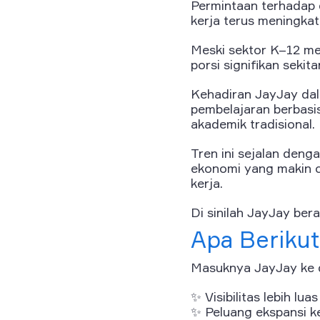
Permintaan terhadap d
kerja terus meningkat
Meski sektor K–12 men
porsi signifikan sekit
Kehadiran JayJay dal
pembelajaran berbasis
akademik tradisional.
Tren ini sejalan deng
ekonomi yang makin c
kerja.
Di sinilah JayJay be
Apa Beriku
Masuknya JayJay ke d
✨ Visibilitas lebih lua
✨ Peluang ekspansi ke