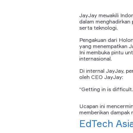
JayJay mewakili Indo
dalam menghadirkan p
serta teknologi.
Pengakuan dari Holon
yang menempatkan Jay
Ini membuka pintu unt
internasional.
Di internal JayJay, p
oleh CEO JayJay:
“Getting in is difficul
Ucapan ini mencermin
memberikan dampak n
EdTech Asia