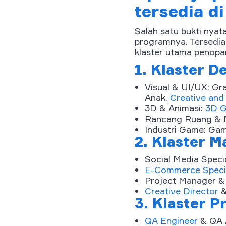
tersedia d
Salah satu bukti nya
programnya. Tersedia 
klaster utama penopan
1. Klaster D
Visual & UI/UX: Gr
Anak,
Creative and
3D & Animasi:
3D G
Rancang Ruang & Mo
Industri Game: Ga
2. Klaster M
Social Media Speci
E-Commerce Specia
Project Manager 
Creative Director
&
3. Klaster 
QA Engineer
& QA 