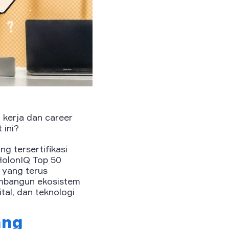
i kerja dan career
 ini?
g tersertifikasi
HolonIQ Top 50
 yang terus
embangun ekosistem
tal, dan teknologi
ang