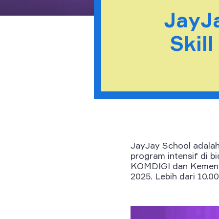
JayJa
Skil
JayJay School adalah 
program intensif di b
KOMDIGI dan Kemendi
2025. Lebih dari 10.0