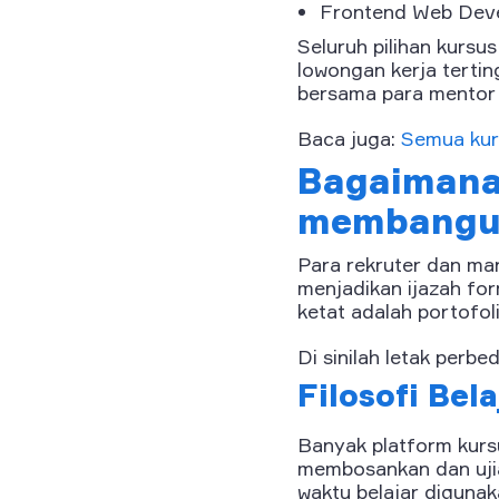
Frontend Web Dev
Seluruh pilihan kursu
lowongan kerja tertin
bersama para mentor y
Baca juga:
Semua kur
Bagaimana
membangun 
Para rekruter dan man
menjadikan ijazah fo
ketat adalah portofo
Di sinilah letak perb
Filosofi Bel
Banyak platform kurs
membosankan dan ujia
waktu belajar diguna