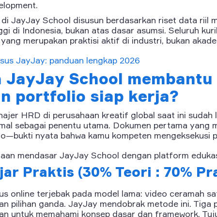
elopment.
s di JayJay School disusun berdasarkan riset data riil 
ggi di Indonesia, bukan atas dasar asumsi. Seluruh kur
ang merupakan praktisi aktif di industri, bukan akadem
sus JayJay: panduan lengkap 2026
 JayJay School membantu 
portfolio siap kerja?
ajer HRD di perusahaan kreatif global saat ini sudah l
rmal sebagai penentu utama. Dokumen pertama yang m
lio—bukti nyata bahwa kamu kompeten mengeksekusi p
edaan mendasar JayJay School dengan platform edukasi
ajar Praktis (30% Teori : 70% Pr
us online terjebak pada model lama: video ceramah sa
n pilihan ganda. JayJay mendobrak metode ini. Tiga 
kan untuk memahami konsep dasar dan framework. Tuju