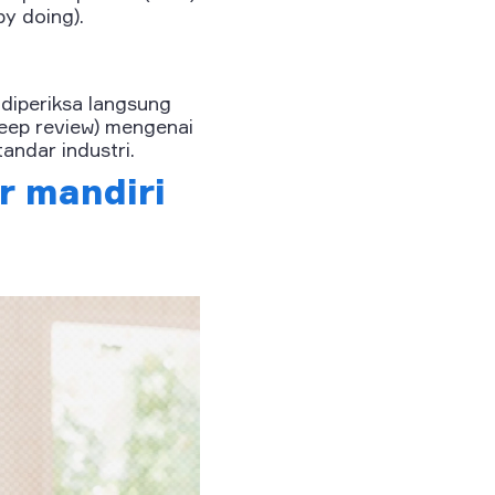
y doing).
diperiksa langsung
eep review) mengenai
ndar industri.
ar mandiri