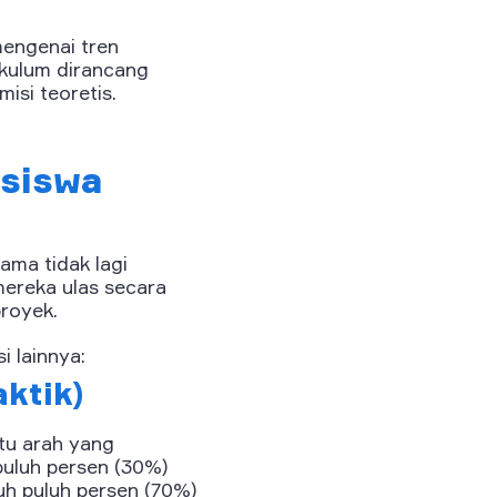
mengenai tren
ikulum dirancang
isi teoretis.
siswa
ama tidak lagi
ereka ulas secara
royek.
 lainnya:
aktik)
tu arah yang
puluh persen (30%)
h puluh persen (70%)