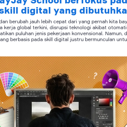
ayJay School berfokus pa
skill digital yang dibutuhka
dan berubah jauh lebih cepat dari yang pernah kita b
a kerja global terkini, disrupsi teknologi akibat otoma
tikan puluhan jenis pekerjaan konvensional. Namun, di s
yang berbasis pada skill digital justru bermunculan un