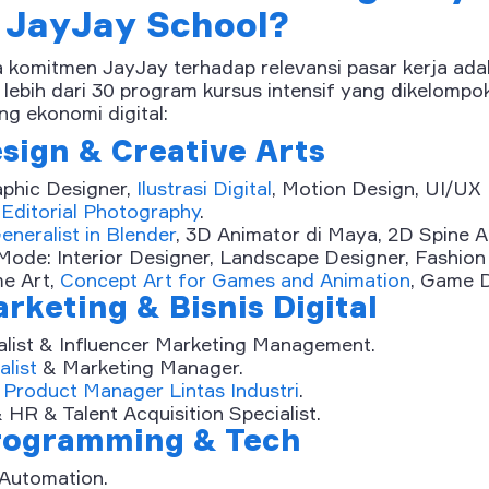
i JayJay School?
ta komitmen JayJay terhadap relevansi pasar kerja ad
lebih dari 30 program kursus intensif yang dikelompo
g ekonomi digital:
esign & Creative Arts
aphic Designer,
Ilustrasi Digital
, Motion Design, UI/UX 
 Editorial Photography
.
eneralist in Blender
, 3D Animator di Maya, 2D Spine A
de: Interior Designer, Landscape Designer, Fashion
me Art,
Concept Art for Games and Animation
, Game D
arketing & Bisnis Digital
alist & Influencer Marketing Management.
list
& Marketing Manager.
&
Product Manager Lintas Industri
.
 HR & Talent Acquisition Specialist.
Programming & Tech
Automation.