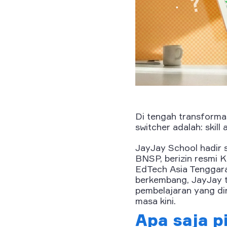
Di tengah transformasi
switcher adalah: skil
JayJay School hadir s
BNSP, berizin resmi 
EdTech Asia Tenggara
berkembang, JayJay t
pembelajaran yang dir
masa kini.
Apa saja pi