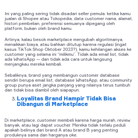
Ini yang paling sering tidak disadari seller pemula: ketika kamu
jualan di Shopee atau Tokopedia, data customer nama, alamat,
histori pembelian, preferensi semuanya dipegang oleh
platform, bukan oleh brand kamu.
Artinya, kalau besok marketplace mengubah algoritmanya,
menaikkan biaya, atau bahkan ditutup karena regulasi (ingat
kasus TikTok Shop Oktober 2023?), kamu kehilangan akses ke
customer yang selama ini “milikmu”. Tidak ada email list, tidak
ada WhatsApp — dan tidak ada cara untuk langsung
menjangkau mereka kembali.
Sebaliknya, brand yang membangun customer database
sendiri berupa email list, database WhatsApp, atau community
group punya aset jangka panjang yang nilainya terus tumbuh
dan tidak bisa diambil oleh siapapun.
Loyalitas Brand Hampir Tidak Bisa
Dibangun di Marketplace
Di marketplace, customer membeli karena harga murah, review
banyak, atau lagi dapat voucher. Mereka tidak terlalu peduli
apakah belinya dari brand A atau brand B yang penting
produknya sama dan harganya oke.