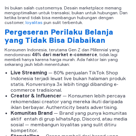
Ini bukan salah customernya. Desain marketplace memang
mengoptimalkan untuk transaksi, bukan untuk hubungan. Dan
ketika brand tidak bisa membangun hubungan dengan
customer,
loyalitas
pun sulit terbentuk.
Pergeseran Perilaku Belanja
yang Tidak Bisa Diabaikan
Konsumen Indonesia, terutama Gen Z dan Millennial yang
mendominasi
46% dari market e-commerce
, tidak lagi
membeli hanya karena harga murah. Ada faktor lain yang
sekarang jauh lebih menentukan:
Live Streaming
— 80% penjualan TikTok Shop
Indonesia terjadi lewat live bukan halaman produk
statis. Konversinya 3x lebih tinggi dibanding e-
commerce tradisional.
Creator & Influencer
— Konsumen lebih percaya
rekomendasi creator yang mereka ikuti daripada
iklan berbayar. Authenticity beats advertising.
Komunitas Brand
— Brand yang punya komunitas
aktif entah di grup WhatsApp, Discord, atau media
sosial — membangun loyalitas yang sulit ditiru
kompetitor.
Storytelling
— Orang membeli dari brand yang