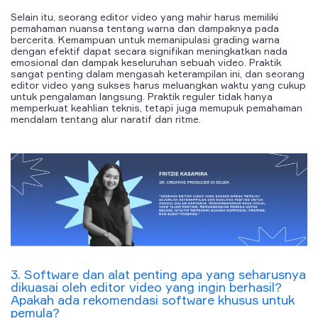
Selain itu, seorang editor video yang mahir harus memiliki
pemahaman nuansa tentang warna dan dampaknya pada
bercerita. Kemampuan untuk memanipulasi grading warna
dengan efektif dapat secara signifikan meningkatkan nada
emosional dan dampak keseluruhan sebuah video. Praktik
sangat penting dalam mengasah keterampilan ini, dan seorang
editor video yang sukses harus meluangkan waktu yang cukup
untuk pengalaman langsung. Praktik reguler tidak hanya
memperkuat keahlian teknis, tetapi juga memupuk pemahaman
mendalam tentang alur naratif dan ritme.
3. Software dan alat penting apa yang seharusnya
dikuasai oleh editor video yang ingin berhasil?
Apakah ada rekomendasi software khusus untuk
pemula?