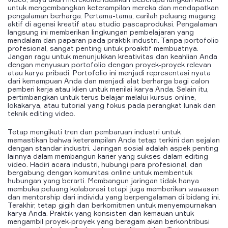
untuk mengembangkan keterampilan mereka dan mendapatkan
pengalaman berharga. Pertama-tama, carilah peluang magang
aktif di agensi kreatif atau studio pascaproduksi. Pengalaman
langsung ini memberikan lingkungan pembelajaran yang
mendalam dan paparan pada praktik industri. Tanpa portofolio
profesional, sangat penting untuk proaktif membuatnya.
Jangan ragu untuk menunjukkan kreativitas dan keahlian Anda
dengan menyusun portofolio dengan proyek-proyek relevan
atau karya pribadi. Portofolio ini menjadi representasi nyata
dari kemampuan Anda dan menjadi alat berharga bagi calon
pemberi kerja atau klien untuk menilai karya Anda. Selain itu,
pertimbangkan untuk terus belajar melalui kursus online,
lokakarya, atau tutorial yang fokus pada perangkat lunak dan
teknik editing video.
Tetap mengikuti tren dan pembaruan industri untuk
memastikan bahwa keterampilan Anda tetap terkini dan sejalan
dengan standar industri. Jaringan sosial adalah aspek penting
lainnya dalam membangun karier yang sukses dalam editing
video. Hadiri acara industri, hubungi para profesional, dan
bergabung dengan komunitas online untuk membentuk
hubungan yang berarti. Membangun jaringan tidak hanya
membuka peluang kolaborasi tetapi juga memberikan wawasan
dan mentorship dari individu yang berpengalaman di bidang ini.
Terakhir, tetap gigih dan berkomitmen untuk menyempurnakan
karya Anda. Praktik yang konsisten dan kemauan untuk
mengambil proyek-proyek yang beragam akan berkontribusi