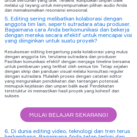
untuk sentuhan yang unik. Terakhir, kumpulkan umpan balik
melalui uji tayang untuk menyempurnakan pilihan audio Anda
dan memaksimalkan resonansi emosional.
5. Editing sering melibatkan kolaborasi dengan
anggota tim lain, seperti sutradara atau produser.
Bagaimana cara Anda berkomunikasi dan bekerja
dengan mereka secara efektif untuk mencapai visi
yang diinginkan untuk suatu proyek?
Kesuksesan editing bergantung pada kolaborasi yang mulus
dengan anggota tim, terutama sutradara dan produser.
Pastikan komunikasi efektif dengan menjaga timeline bersama
untuk pembaruan yang terlihat oleh semua tim. Tetap sejalan
dengan skrip dan panduan visual melalui konsultasi reguler
dengan sutradara. Mulailah proses dengan catatan editor
yang menguraikan pendekatan dan tantangan potensial,
memupuk kejelasan dan umpan balik awal. Pendekatan
terstruktur ini memastikan hasil proyek yang kohesif dan
sukses.
MULAI BELAJAR SEKARANG!
6. Di dunia editing video, teknologi dan tren terus
berkembang. Bagaimana Anda tetap terkini dan