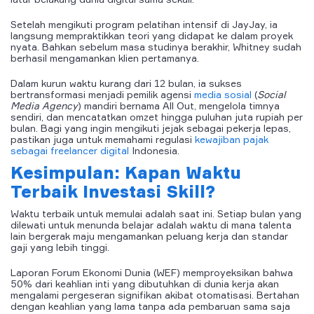
Setelah mengikuti program pelatihan intensif di JayJay, ia
langsung mempraktikkan teori yang didapat ke dalam proyek
nyata. Bahkan sebelum masa studinya berakhir, Whitney sudah
berhasil mengamankan klien pertamanya.
Dalam kurun waktu kurang dari 12 bulan, ia sukses
bertransformasi menjadi pemilik agensi
media sosial
(
Social
Media Agency
) mandiri bernama All Out, mengelola timnya
sendiri, dan mencatatkan omzet hingga puluhan juta rupiah per
bulan. Bagi yang ingin mengikuti jejak sebagai pekerja lepas,
pastikan juga untuk memahami regulasi
kewajiban pajak
sebagai freelancer digital
Indonesia.
Kesimpulan: Kapan Waktu
Terbaik Investasi Skill?
Waktu terbaik untuk memulai adalah saat ini. Setiap bulan yang
dilewati untuk menunda belajar adalah waktu di mana talenta
lain bergerak maju mengamankan peluang kerja dan standar
gaji yang lebih tinggi.
Laporan Forum Ekonomi Dunia (WEF) memproyeksikan bahwa
50% dari keahlian inti yang dibutuhkan di dunia kerja akan
mengalami pergeseran signifikan akibat otomatisasi. Bertahan
dengan keahlian yang lama tanpa ada pembaruan sama saja