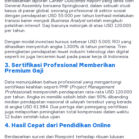
Berdasarkan laporan
Career Outcomes Report
yang dirilis oleh
General Assembly bersama Springboard, dalam sebuah studi
kasus di pasar global, seorang profesional di sektor sosial
dengan pendapatan USD 55.000 per tahun berhasil melakukan
transisi karier menjadi
Business Analyst
setelah mengikuti
pelatihan intensif. Gaji barunya melonjak di atas USD 120.000
per tahun.
Dengan modal investasi kursus sebesar USD 5.000, ROI yang
dihasilkan menyentuh angka 1.300% di tahun pertama. Tren
peningkatan pendapatan lewat industri teknologi dan digital
seperti ini juga tercermin kuat pada pasar kerja di Indonesia.
3. Sertifikasi Profesional Memberikan
Premium Gaji
Data menunjukkan bahwa profesional yang mengantongi
sertifikasi keahlian seperti PMP (
Project Management
Professional
) memperoleh pendapatan rata-rata USD 120.000
per tahun. Angka ini memiliki selisih lebih dari 90% dibanding
median pendapatan nasional di wilayah tersebut yang berada
di angka USD 61.984. Dua pertiga dari pemegang sertifikasi
juga melaporkan peningkatan total kompensasi dalam waktu
12 bulan setelah lulus ujian.
4. Hasil Cepat dari Pendidikan Online
Berdasarkan survei dari Risepoint terhadap ribuan lulusan