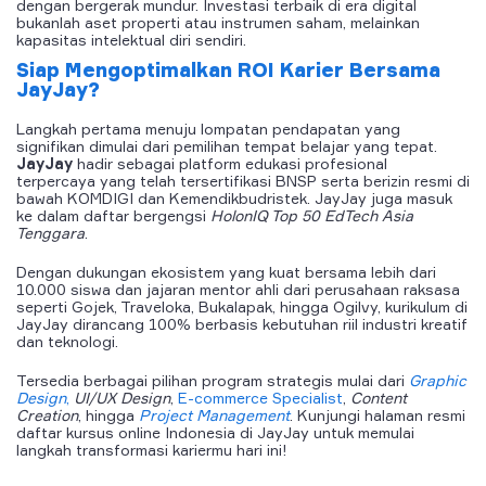
dengan bergerak mundur. Investasi terbaik di era digital
bukanlah aset properti atau instrumen saham, melainkan
kapasitas intelektual diri sendiri.
Siap Mengoptimalkan ROI Karier Bersama
JayJay?
Langkah pertama menuju lompatan pendapatan yang
signifikan dimulai dari pemilihan tempat belajar yang tepat.
JayJay
hadir sebagai platform edukasi profesional
terpercaya yang telah tersertifikasi BNSP serta berizin resmi di
bawah KOMDIGI dan Kemendikbudristek. JayJay juga masuk
ke dalam daftar bergengsi
HolonIQ Top 50 EdTech Asia
Tenggara
.
Dengan dukungan ekosistem yang kuat bersama lebih dari
10.000 siswa dan jajaran mentor ahli dari perusahaan raksasa
seperti Gojek, Traveloka, Bukalapak, hingga Ogilvy, kurikulum di
JayJay dirancang 100% berbasis kebutuhan riil industri kreatif
dan teknologi.
Tersedia berbagai pilihan program strategis mulai dari
Graphic
Design
,
UI/UX Design
,
E-commerce Specialist
,
Content
Creation
, hingga
Project Management
. Kunjungi halaman resmi
daftar kursus online Indonesia di JayJay
untuk memulai
langkah transformasi kariermu hari ini!