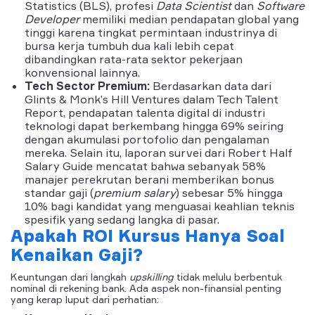
Statistics (BLS), profesi
Data Scientist
dan
Software
Developer
memiliki median pendapatan global yang
tinggi karena tingkat permintaan industrinya di
bursa kerja tumbuh dua kali lebih cepat
dibandingkan rata-rata sektor pekerjaan
konvensional lainnya.
Tech Sector Premium:
Berdasarkan data dari
Glints & Monk’s Hill Ventures dalam Tech Talent
Report, pendapatan talenta digital di industri
teknologi dapat berkembang hingga 69% seiring
dengan akumulasi portofolio dan pengalaman
mereka. Selain itu, laporan survei dari Robert Half
Salary Guide mencatat bahwa sebanyak 58%
manajer perekrutan berani memberikan bonus
standar gaji (
premium salary
) sebesar 5% hingga
10% bagi kandidat yang menguasai keahlian teknis
spesifik yang sedang langka di pasar.
Apakah ROI Kursus Hanya Soal
Kenaikan Gaji?
Keuntungan dari langkah
upskilling
tidak melulu berbentuk
nominal di rekening bank. Ada aspek non-finansial penting
yang kerap luput dari perhatian: