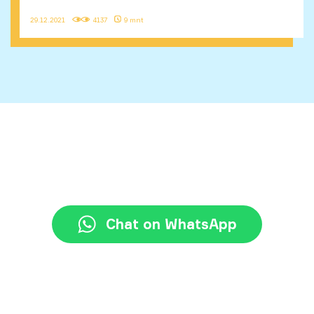
29.12.2021
4137
9 mnt
+62 21 3117 7777
halo@jayjay.co
Chat on WhatsApp