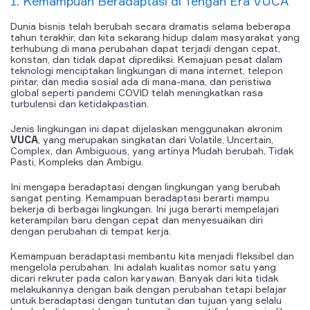
1. Kemampuan Beradaptasi di Tengah Era VUCA
Dunia bisnis telah berubah secara dramatis selama beberapa
tahun terakhir, dan kita sekarang hidup dalam masyarakat yang
terhubung di mana perubahan dapat terjadi dengan cepat,
konstan, dan tidak dapat diprediksi. Kemajuan pesat dalam
teknologi menciptakan lingkungan di mana internet, telepon
pintar, dan media sosial ada di mana-mana, dan peristiwa
global seperti pandemi COVID telah meningkatkan rasa
turbulensi dan ketidakpastian.
Jenis lingkungan ini dapat dijelaskan menggunakan akronim
VUCA
, yang merupakan singkatan dari Volatile, Uncertain,
Complex, dan Ambiguous, yang artinya Mudah berubah, Tidak
Pasti, Kompleks dan Ambigu.
Ini mengapa beradaptasi dengan lingkungan yang berubah
sangat penting. Kemampuan beradaptasi berarti mampu
bekerja di berbagai lingkungan. Ini juga berarti mempelajari
keterampilan baru dengan cepat dan menyesuaikan diri
dengan perubahan di tempat kerja.
Kemampuan beradaptasi membantu kita menjadi fleksibel dan
mengelola perubahan. Ini adalah kualitas nomor satu yang
dicari rekruter pada calon karyawan. Banyak dari kita tidak
melakukannya dengan baik dengan perubahan tetapi belajar
untuk beradaptasi dengan tuntutan dan tujuan yang selalu