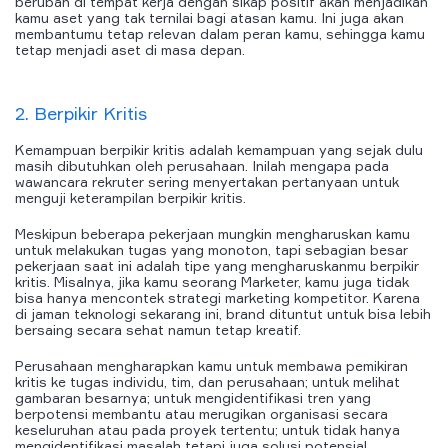
berubah di tempat kerja dengan sikap positif akan menjadikan
kamu aset yang tak ternilai bagi atasan kamu. Ini juga akan
membantumu tetap relevan dalam peran kamu, sehingga kamu
tetap menjadi aset di masa depan.
2. Berpikir Kritis
Kemampuan berpikir kritis adalah kemampuan yang sejak dulu
masih dibutuhkan oleh perusahaan. Inilah mengapa pada
wawancara rekruter sering menyertakan pertanyaan untuk
menguji keterampilan berpikir kritis.
Meskipun beberapa pekerjaan mungkin mengharuskan kamu
untuk melakukan tugas yang monoton, tapi sebagian besar
pekerjaan saat ini adalah tipe yang mengharuskanmu berpikir
kritis. Misalnya, jika kamu seorang Marketer, kamu juga tidak
bisa hanya mencontek strategi marketing kompetitor. Karena
di jaman teknologi sekarang ini, brand dituntut untuk bisa lebih
bersaing secara sehat namun tetap kreatif.
Perusahaan mengharapkan kamu untuk membawa pemikiran
kritis ke tugas individu, tim, dan perusahaan; untuk melihat
gambaran besarnya; untuk mengidentifikasi tren yang
berpotensi membantu atau merugikan organisasi secara
keseluruhan atau pada proyek tertentu; untuk tidak hanya
mengidentifikasi masalah tetapi juga solusi potensial.