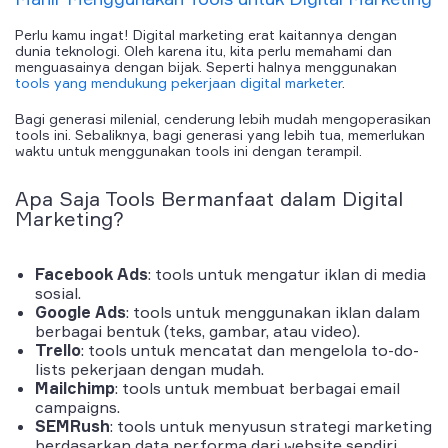
Perlu kamu ingat! Digital marketing erat kaitannya dengan
dunia teknologi. Oleh karena itu, kita perlu memahami dan
menguasainya dengan bijak. Seperti halnya menggunakan
tools yang mendukung pekerjaan digital marketer
.
Bagi generasi milenial, cenderung lebih mudah mengoperasikan
tools ini. Sebaliknya, bagi generasi yang lebih tua, memerlukan
waktu untuk menggunakan tools ini dengan terampil.
Apa Saja
Tools
Bermanfaat dalam
Digital
Marketing
?
Facebook Ads
:
tools
untuk mengatur iklan di media
sosial.
Google Ads
:
tools
untuk menggunakan iklan dalam
berbagai bentuk (teks, gambar, atau video).
Trello
:
tools
untuk mencatat dan mengelola
to-do-
lists
pekerjaan dengan mudah.
Mailchimp
:
tools
untuk membuat berbagai email
campaigns
.
SEMRush
:
tools
untuk menyusun strategi
marketing
berdasarkan data performa dari website sendiri