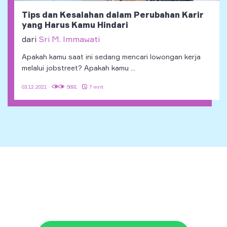
Tips dan Kesalahan dalam Perubahan Karir
yang Harus Kamu Hindari
dari
Sri M. Immawati
Apakah kamu saat ini sedang mencari lowongan kerja
melalui jobstreet? Apakah kamu ...
7 mnt
03.12.2021
5691
+62 21 3117 7777
halo@jayjay.co