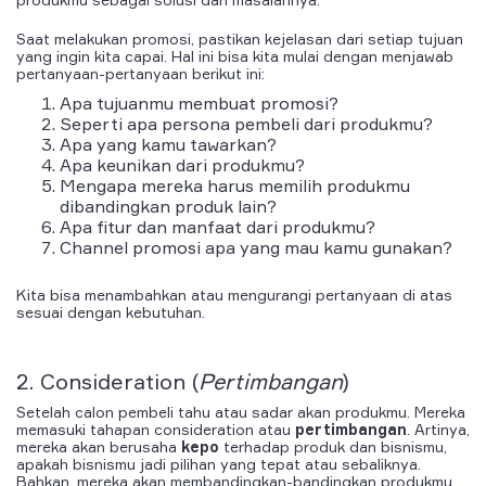
Saat melakukan promosi, pastikan kejelasan dari setiap tujuan
yang ingin kita capai. Hal ini bisa kita mulai dengan menjawab
pertanyaan-pertanyaan berikut ini:
Apa tujuanmu membuat promosi?
Seperti apa persona pembeli dari produkmu?
Apa yang kamu tawarkan?
Apa keunikan dari produkmu?
Mengapa mereka harus memilih produkmu
dibandingkan produk lain?
Apa fitur dan manfaat dari produkmu?
Channel promosi apa yang mau kamu gunakan?
Kita bisa menambahkan atau mengurangi pertanyaan di atas
sesuai dengan kebutuhan.
2.
Consideration
(
Pertimbangan
)
Setelah calon pembeli
tahu atau sadar
akan produkmu. Mereka
memasuki tahapan
consideration
atau
pertimbangan
. Artinya,
mereka akan berusaha
kepo
terhadap produk dan
bisnismu
,
apakah bisnismu jadi pilihan yang tepat atau sebaliknya.
Bahkan, mereka akan
membandingkan-bandingkan
produkmu