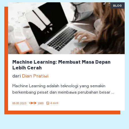
BLOG
Machine Learning: Membuat Masa Depan
Lebih Cerah
dari
Dian Pratiwi
Machine Learning adalah teknologi yang semakin
berkembang pesat dan membawa perubahan besar ...
4 mnt
06.05.2023
1660