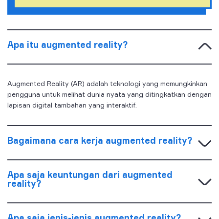
Apa itu augmented reality?
Augmented Reality (AR) adalah teknologi yang memungkinkan
pengguna untuk melihat dunia nyata yang ditingkatkan dengan
lapisan digital tambahan yang interaktif.
Bagaimana cara kerja augmented reality?
Apa saja keuntungan dari augmented
reality?
Apa saja jenis-jenis augmented reality?