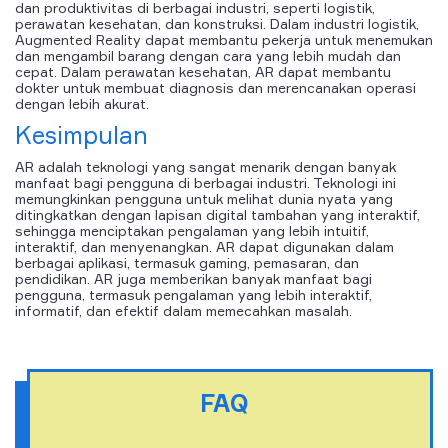
dan produktivitas di berbagai industri, seperti logistik,
perawatan kesehatan, dan konstruksi. Dalam industri logistik,
Augmented Reality dapat membantu pekerja untuk menemukan
dan mengambil barang dengan cara yang lebih mudah dan
cepat. Dalam perawatan kesehatan, AR dapat membantu
dokter untuk membuat diagnosis dan merencanakan operasi
dengan lebih akurat.
Kesimpulan
AR adalah teknologi yang sangat menarik dengan banyak
manfaat bagi pengguna di berbagai industri. Teknologi ini
memungkinkan pengguna untuk melihat dunia nyata yang
ditingkatkan dengan lapisan digital tambahan yang interaktif,
sehingga menciptakan pengalaman yang lebih intuitif,
interaktif, dan menyenangkan. AR dapat digunakan dalam
berbagai aplikasi, termasuk gaming, pemasaran, dan
pendidikan. AR juga memberikan banyak manfaat bagi
pengguna, termasuk pengalaman yang lebih interaktif,
informatif, dan efektif dalam memecahkan masalah.
FAQ