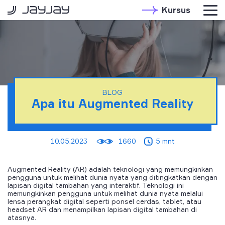
Kursus
BLOG
Apa itu Augmented Reality
10.05.2023
1660
5 mnt
Augmented Reality (AR) adalah teknologi yang memungkinkan
pengguna untuk melihat dunia nyata yang ditingkatkan dengan
lapisan digital tambahan yang interaktif. Teknologi ini
memungkinkan pengguna untuk melihat dunia nyata melalui
lensa perangkat digital seperti ponsel cerdas, tablet, atau
headset AR dan menampilkan lapisan digital tambahan di
atasnya.