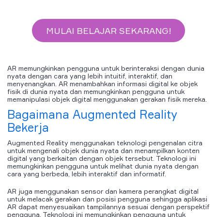
MULAI BELAJAR SEKARANG!
AR memungkinkan pengguna untuk berinteraksi dengan dunia
nyata dengan cara yang lebih intuitif, interaktif, dan
menyenangkan. AR menambahkan informasi digital ke objek
fisik di dunia nyata dan memungkinkan pengguna untuk
memanipulasi objek digital menggunakan gerakan fisik mereka.
Bagaimana Augmented Reality
Bekerja
Augmented Reality menggunakan teknologi pengenalan citra
untuk mengenali objek dunia nyata dan menampilkan konten
digital yang berkaitan dengan objek tersebut. Teknologi ini
memungkinkan pengguna untuk melihat dunia nyata dengan
cara yang berbeda, lebih interaktif dan informatif.
AR juga menggunakan sensor dan kamera perangkat digital
untuk melacak gerakan dan posisi pengguna sehingga aplikasi
AR dapat menyesuaikan tampilannya sesuai dengan perspektif
pengguna. Teknologi ini memungkinkan pengguna untuk