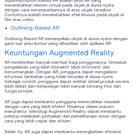
Superimposition-Based AR adalah jenis AR yang
menambahkan elemen virtual pada objek di dunia nyata
dengan cara menempatkannya di atas objek tersebut.
Contohnya adalah menambahkan efek khusus pada objek di
film atau video.
Outlining-Based AR
Outlining-Based AR menampilkan objek di dunia nyata dengan
garis luar atau kontur yang dihasilkan oleh aplikasi AR
Keuntungan Augmented Reality
AR memberikan banyak manfaat bagi penggunanya, termasuk
pengalaman yang lebih interaktif, lebih informatif, dan
menyenangkan. Dengan AR, pengguna dapat mengakses
informasi tambahan yang tidak tersedia di dunia nyata.
Sebagai contoh, pengguna dapat melihat detail produk secara
lebih dekat dan mempelajari lebih banyak tentang fitur dan
fungsi produk.
AR juga dapat membantu pengguna memecahkan masalah
dengan cara yang lebih efektif. Misalnya, dalam industri
manufaktur, teknologi Augmented Reality dapat membantu
pekerja melakukan perbaikan dan pemeliharaan mesin dengan
cara yang lebih cepat dan efisien.
Selain itu, AR juga dapat membantu meningkatkan efisiensi