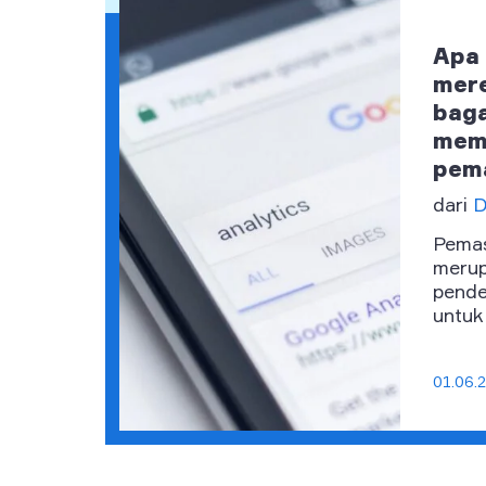
Apa 
mer
baga
memb
pem
dari
D
Pemas
merup
pende
untuk
memba
01.06.