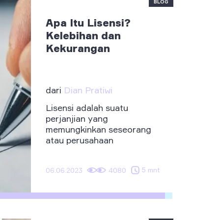
BLOG
Apa Itu Lisensi?
Kelebihan dan
Kekurangan
dari
Dian Pratiwi
Lisensi adalah suatu
perjanjian yang
memungkinkan seseorang
atau perusahaan
menggunakan hak-hak
tertentu ...
5 mnt
06.06.2023
4080