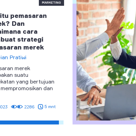
MARKETING
itu pemasaran
ek? Dan
imana cara
uat strategi
asaran merek
ian Pratiwi
aran merek
akan suatu
katan yang bertujuan
 mempromosikan dan
ngun kesadaran, ...
5 mnt
2023
2286