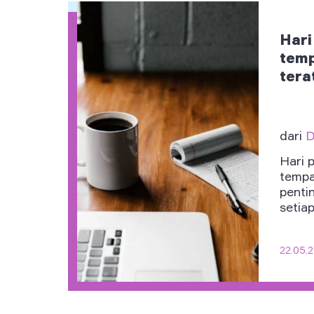
Hari
temp
tera
dari
D
Hari 
tempa
penti
setiap 
22.05.