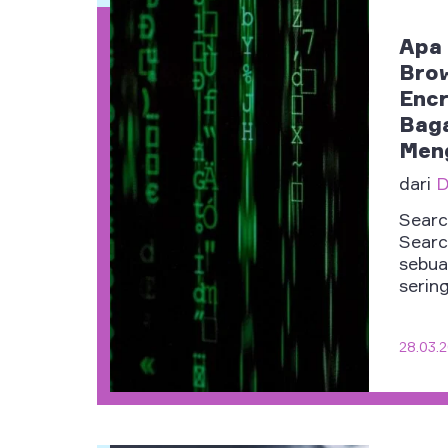
Apa 
Brow
Encr
Bag
Men
dari
D
Searc
Searc
sebua
sering
28.03.