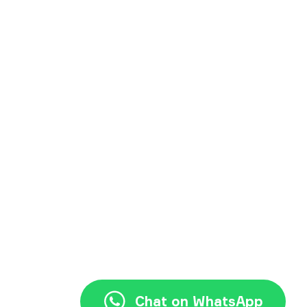
+62 21 3117 7777
halo@jayjay.co
Chat on WhatsApp