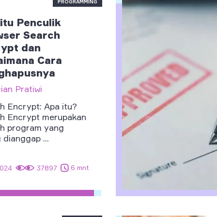
PROGRAMMING
itu Penculik
ser Search
ypt dan
aimana Cara
ghapusnya
ian Pratiwi
h Encrypt: Apa itu?
h Encrypt merupakan
h program yang
 dianggap ...
6 mnt
2024
37897