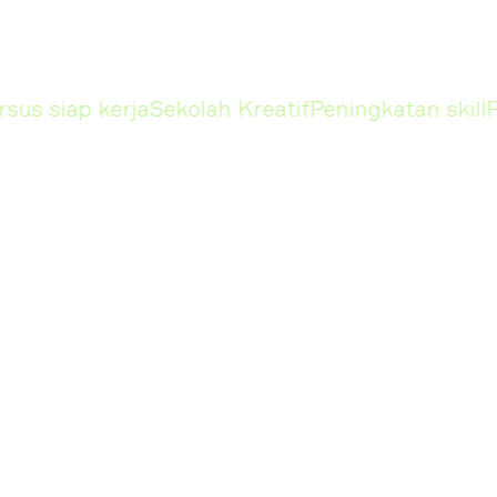
s siap kerja
Sekolah Kreatif
Peningkatan skill
Pe
KURSUS
Design
Marketing
Graphic Designer
Social Media
Specialist
Ilustrasi Digital
E-Commerce S
Motion Design
Influencer Ma
3D Generalist in
Blender
Managemen