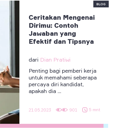
BLOG
Ceritakan Mengenai
Dirimu: Contoh
Jawaban yang
Efektif dan Tipsnya
dari
Dian Pratiwi
Penting bagi pemberi kerja
untuk memahami seberapa
percaya diri kandidat,
apakah dia ...
5 mnt
21.05.2023
901