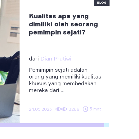
BLOG
Kualitas apa yang
dimiliki oleh seorang
pemimpin sejati?
dari
Dian Pratiwi
Pemimpin sejati adalah
orang yang memiliki kualitas
khusus yang membedakan
mereka dari ...
5 mnt
24.05.2023
3286