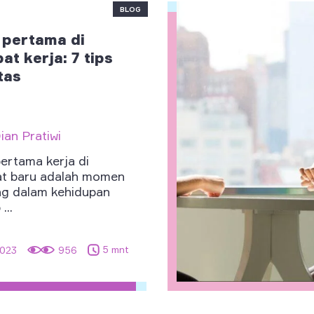
BLOG
 pertama di
at kerja: 7 tips
tas
ian Pratiwi
pertama kerja di
t baru adalah momen
ng dalam kehidupan
...
5 mnt
2023
956