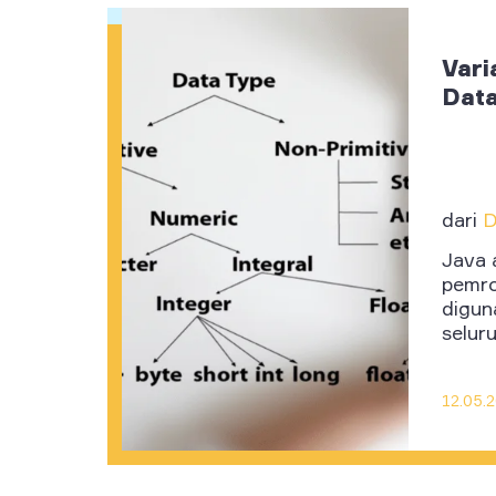
Vari
Data
dari
D
Java 
pemr
digun
seluru
12.05.