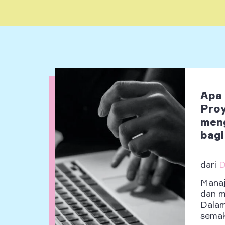
Apa 
Proy
men
bagi
dari
D
Manaj
dan m
Dalam
semaki