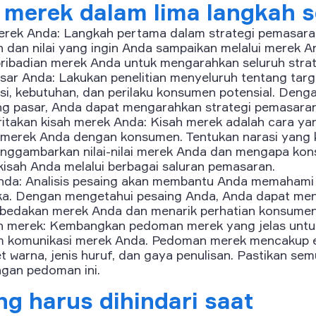
merek dalam lima langkah 
erek Anda: Langkah pertama dalam strategi pemasara
dan nilai yang ingin Anda sampaikan melalui merek 
kepribadian merek Anda untuk mengarahkan seluruh stra
sar Anda: Lakukan penelitian menyeluruh tentang targ
nsi, kebutuhan, dan perilaku konsumen potensial. De
g pasar, Anda dapat mengarahkan strategi pemasaran 
itakan kisah merek Anda: Kisah merek adalah cara yan
erek Anda dengan konsumen. Tentukan narasi yang 
nggambarkan nilai-nilai merek Anda dan mengapa kon
kisah Anda melalui berbagai saluran pemasaran.
Anda: Analisis pesaing akan membantu Anda memahami
a. Dengan mengetahui pesaing Anda, Anda dapat men
bedakan merek Anda dan menarik perhatian konsumen
 merek: Kembangkan pedoman merek yang jelas untu
am komunikasi merek Anda. Pedoman merek mencakup
let warna, jenis huruf, dan gaya penulisan. Pastikan s
ngan pedoman ini.
ng harus dihindari saat