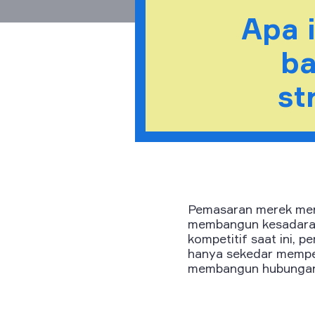
Apa 
b
st
Pemasaran merek mer
membangun kesadaran, 
kompetitif saat ini, 
hanya sekedar mempe
membangun hubungan 