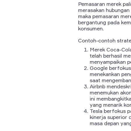
Pemasaran merek pali
merasakan hubungan p
maka pemasaran merek
bergantung pada kem
konsumen.
Contoh-contoh strate
Merek Coca-Cola
telah berhasil m
menyampaikan pe
Google berfokus
menekankan peng
saat mengembang
Airbnb mendeskr
menemukan akomod
ini membangkitka
yang menarik ko
Tesla berfokus p
kinerja superior
masa depan yang