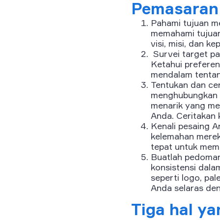
Pemasaran 
Pahami tujuan m
memahami tujuan 
visi, misi, dan 
Survei target pa
Ketahui prefere
mendalam tentan
Tentukan dan cer
menghubungkan m
menarik yang me
Anda. Ceritakan 
Kenali pesaing 
kelemahan merek
tepat untuk mem
Buatlah pedoman
konsistensi dal
seperti logo, pa
Anda selaras de
Tiga hal ya