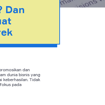
? Dan
at
rek
promosikan dan
am dunia bisnis yang
i keberhasilan. Tidak
rfokus pada