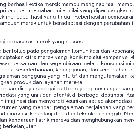
ng berhasil ketika merek mampu menginspirasi, mem
ribadi dan memahami nilai-nilai yang diperjuangkan o
 mencapai hasil yang tinggi. Keberhasilan pemasara
ampuan merek untuk beradaptasi dengan perubahan t
gi pemasaran merek yang sukses:
 berfokus pada pengalaman komunikasi dan kesenanga
enciptakan citra merek yang ikonik melalui kampanye ik
san persatuan dan kegembiraan melalui konsumsi mi
 pada kesederhanaan, keanggunan, dan kemudahan p
alaman pengguna yang intuitif dan mengutamakan k
kan produk dan layanan mereka.
ipsikan dirinya sebagai platform yang memungkinkan
asi yang unik dan otentik di berbagai destinasi. K
n imajinasi dan menyoroti keunikan setiap akomodasi 
nsumen yang mencari pengalaman perjalanan yang be
ada inovasi, keberlanjutan, dan teknologi canggih. M
 dari kendaraan listrik mereka dan menghubungkan mer
 berkelanjutan.