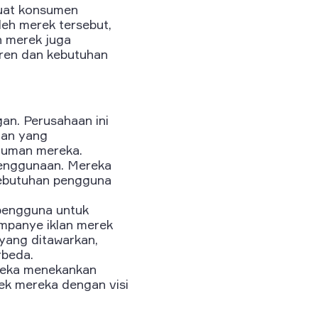
buat konsumen
leh merek tersebut,
n merek juga
ren dan kebutuhan
n. Perusahaan ini
lan yang
numan mereka.
enggunaan. Mereka
ebutuhan pengguna
 pengguna untuk
ampanye iklan merek
yang ditawarkan,
rbeda.
ereka menekankan
ek mereka dengan visi