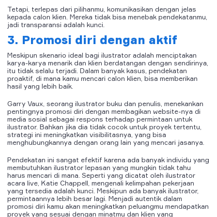
Tetapi, terlepas dari pilihanmu, komunikasikan dengan jelas
kepada calon klien. Mereka tidak bisa menebak pendekatanmu,
jadi transparansi adalah kunci.
3. Promosi diri dengan aktif
Meskipun skenario ideal bagi ilustrator adalah menciptakan
karya-karya menarik dan klien berdatangan dengan sendirinya,
itu tidak selalu terjadi. Dalam banyak kasus, pendekatan
proaktif, di mana kamu mencari calon klien, bisa memberikan
hasil yang lebih baik.
Garry Vaux, seorang ilustrator buku dan penulis, menekankan
pentingnya promosi diri dengan membagikan website-nya di
media sosial sebagai respons terhadap permintaan untuk
ilustrator. Bahkan jika dia tidak cocok untuk proyek tertentu,
strategi ini meningkatkan visibilitasnya, yang bisa
menghubungkannya dengan orang lain yang mencari jasanya.
Pendekatan ini sangat efektif karena ada banyak individu yang
membutuhkan ilustrator lepasan yang mungkin tidak tahu
harus mencari di mana. Seperti yang dicatat oleh ilustrator
acara live, Katie Chappell, mengenali kelimpahan pekerjaan
yang tersedia adalah kunci. Meskipun ada banyak ilustrator,
permintaannya lebih besar lagi. Menjadi autentik dalam
promosi diri kamu akan meningkatkan peluangmu mendapatkan
proyek yang sesuai dengan minatmu dan klien yang