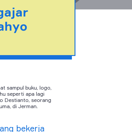
ajar
Cahyo
at sampul buku, logo,
ahu seperti apa lagi
o Destianto, seorang
Puma, di Jerman.
ang bekerja