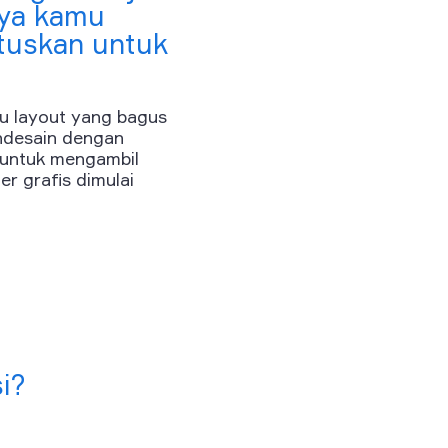
nya kamu
tuskan untuk
u layout yang bagus
endesain dengan
k untuk mengambil
er grafis dimulai
i?