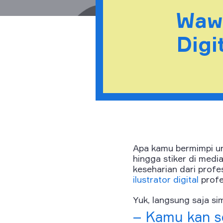
Waw
Digi
Apa kamu bermimpi un
hingga stiker di media 
keseharian dari prof
ilustrator digital
profe
Yuk, langsung saja si
– Kamu kan s