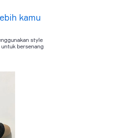
 lebih kamu
enggunakan style
i untuk bersenang