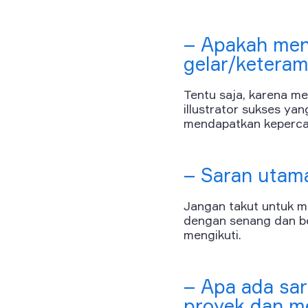
– Apakah men
gelar/keteram
Tentu saja, karena me
illustrator sukses yan
mendapatkan kepercay
– Saran utam
Jangan takut untuk me
dengan senang dan be
mengikuti.
– Apa ada sar
proyek dan m