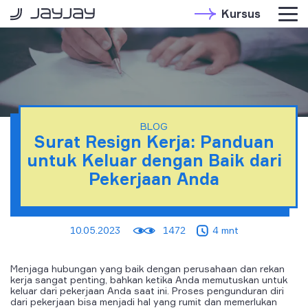
Kursus
BLOG
Surat Resign Kerja: Panduan
untuk Keluar dengan Baik dari
Pekerjaan Anda
10.05.2023
1472
4 mnt
Menjaga hubungan yang baik dengan perusahaan dan rekan
kerja sangat penting, bahkan ketika Anda memutuskan untuk
keluar dari pekerjaan Anda saat ini. Proses pengunduran diri
dari pekerjaan bisa menjadi hal yang rumit dan memerlukan