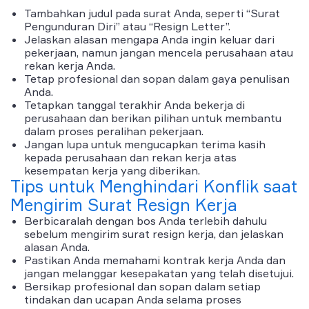
Tambahkan judul pada surat Anda, seperti “Surat
Pengunduran Diri” atau “Resign Letter”.
Jelaskan alasan mengapa Anda ingin keluar dari
pekerjaan, namun jangan mencela perusahaan atau
rekan kerja Anda.
Tetap profesional dan sopan dalam gaya penulisan
Anda.
Tetapkan tanggal terakhir Anda bekerja di
perusahaan dan berikan pilihan untuk membantu
dalam proses peralihan pekerjaan.
Jangan lupa untuk mengucapkan terima kasih
kepada perusahaan dan rekan kerja atas
kesempatan kerja yang diberikan.
Tips untuk Menghindari Konflik saat
Mengirim Surat Resign Kerja
Berbicaralah dengan bos Anda terlebih dahulu
sebelum mengirim surat resign kerja, dan jelaskan
alasan Anda.
Pastikan Anda memahami kontrak kerja Anda dan
jangan melanggar kesepakatan yang telah disetujui.
Bersikap profesional dan sopan dalam setiap
tindakan dan ucapan Anda selama proses