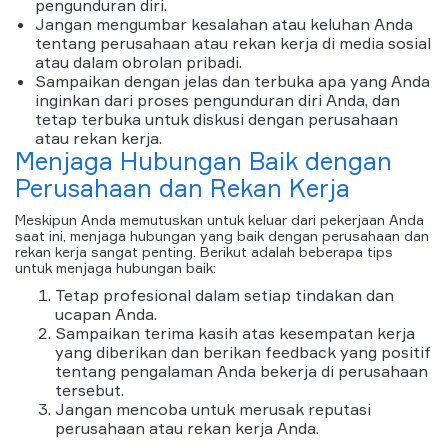
pengunduran diri.
Jangan mengumbar kesalahan atau keluhan Anda
tentang perusahaan atau rekan kerja di media sosial
atau dalam obrolan pribadi.
Sampaikan dengan jelas dan terbuka apa yang Anda
inginkan dari proses pengunduran diri Anda, dan
tetap terbuka untuk diskusi dengan perusahaan
atau rekan kerja.
Menjaga Hubungan Baik dengan
Perusahaan dan Rekan Kerja
Meskipun Anda memutuskan untuk keluar dari pekerjaan Anda
saat ini, menjaga hubungan yang baik dengan perusahaan dan
rekan kerja sangat penting. Berikut adalah beberapa tips
untuk menjaga hubungan baik:
Tetap profesional dalam setiap tindakan dan
ucapan Anda.
Sampaikan terima kasih atas kesempatan kerja
yang diberikan dan berikan feedback yang positif
tentang pengalaman Anda bekerja di perusahaan
tersebut.
Jangan mencoba untuk merusak reputasi
perusahaan atau rekan kerja Anda.