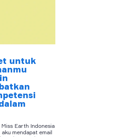
et untuk
amanmu
in
obatkan
mpetensi
dalam
 Miss Earth Indonesia
i aku mendapat email