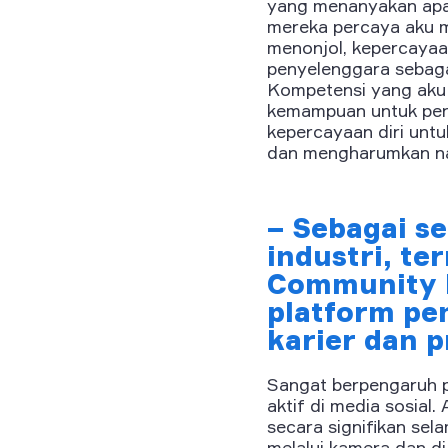
yang menanyakan apak
mereka percaya aku me
menonjol, kepercayaan
penyelenggara sebagai
Kompetensi yang aku 
kemampuan untuk perca
kepercayaan diri untu
dan mengharumkan n
– Sebagai se
industri, te
Community M
platform pe
karier dan 
Sangat berpengaruh pa
aktif di media sosial
secara signifikan sel
melalui kamera dan di