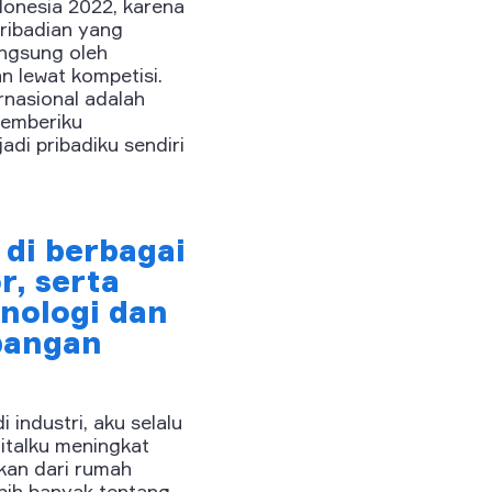
donesia 2022, karena
pribadian yang
angsung oleh
n lewat kompetisi.
rnasional adalah
memberiku
di pribadiku sendiri
 di berbagai
r, serta
nologi dan
bangan
 industri, aku selalu
gitalku meningkat
kan dari rumah
ebih banyak tentang