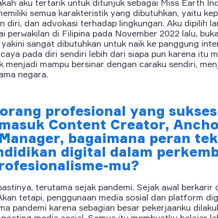
ah aku tertarik untuk ditunjuk sebagai Miss Earth In
miliki semua karakteristik yang dibutuhkan, yaitu ke
 diri, dan advokasi terhadap lingkungan. Aku dipilih l
 perwakilan di Filipina pada November 2022 lalu, buka
yakini sangat dibutuhkan untuk naik ke panggung inte
ya pada diri sendiri lebih dari siapa pun karena itu 
k menjadi mampu bersinar dengan caraku sendiri, menja
ama negara.
orang profesional yang sukses
rmasuk Content Creator, Ancho
anager, bagaimana peran tek
ndidikan digital dalam perkem
profesionalisme-mu?
stinya, terutama sejak pandemi. Sejak awal berkarir di
. Akan tetapi, penggunaan media sosial dan platform di
ama pandemi karena sebagian besar pekerjaanku dilaku
 posting media sosial. Semua itu membuatku belajar l