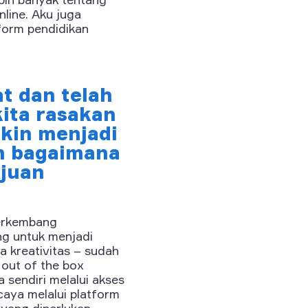
nline. Aku juga
tform pendidikan
t dan telah
kita rasakan
kin menjadi
an bagaimana
ajuan
berkembang
g untuk menjadi
ga kreativitas – sudah
 out of the box
 sendiri melalui akses
caya melalui platform
 yang diperlukan