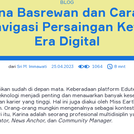
BLOG
ina Basrewan dan Car
vigasi Persaingan Ket
Era Digital
dari
Sri M. Immawati
25.04.2023
1064
8 mnt
dikan sudah di depan mata. Keberadaan platform Edut
teknologi menjadi penting dan menawarkan banyak ke
karier yang tinggi. Hal ini juga diakui oleh Miss Eart
an. Orang-orang mungkin mengenalnya sebagai kontes
ari itu, Karina adalah seorang profesional multidisiplin 
tor, News Anchor,
dan
Community Manager
.