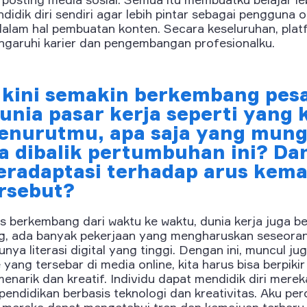
endidik diri sendiri agar lebih pintar sebagai pengguna o
 dalam hal pembuatan konten. Secara keseluruhan, pla
ngaruhi karier dan pengembangan profesionalku.
l kini semakin berkembang pesa
nia pasar kerja seperti yang 
enurutmu, apa saja yang mung
a dibalik pertumbuhan ini? D
beradaptasi terhadap arus kem
ersebut?
us berkembang dari waktu ke waktu, dunia kerja juga 
g, ada banyak pekerjaan yang mengharuskan seseoran
nya literasi digital yang tinggi. Dengan ini, muncul ju
yang tersebar di media online, kita harus bisa berpikir
enarik dan kreatif. Individu dapat mendidik diri mereka
pendidikan berbasis teknologi dan kreativitas. Aku per
i, mereka dapat mengetahui tren dan kemajuan terbaru