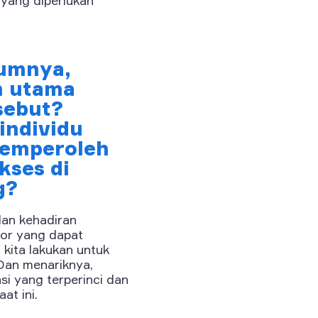
lumnya,
n utama
sebut?
individu
memperoleh
kses di
g?
dan kehadiran
tor yang dapat
kita lakukan untuk
Dan menariknya,
si yang terperinci dan
at ini.