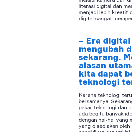
literasi digital dan m
menjadi lebih kreatif
digital sangat mempe
– Era digita
mengubah du
sekarang. M
alasan utam
kita dapat 
teknologi t
Karena teknologi ter
bersamanya. Sekaran
pakar teknologi dan pu
ada begitu banyak ide 
dengan hal-hal yang m
yang disediakan oleh 
pendidikan seperti in