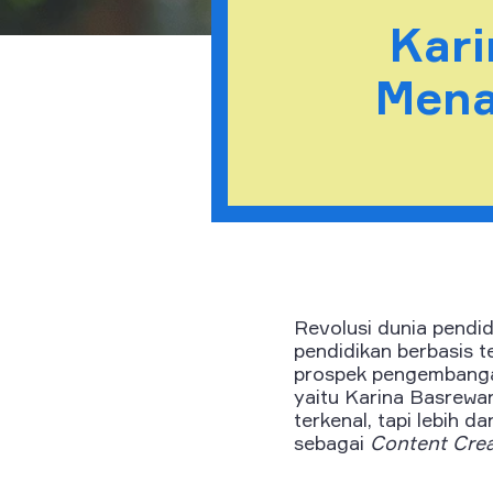
Kar
Mena
Revolusi dunia pendi
pendidikan berbasis 
prospek pengembangan 
yaitu Karina Basrew
terkenal, tapi lebih d
sebagai
Content Crea