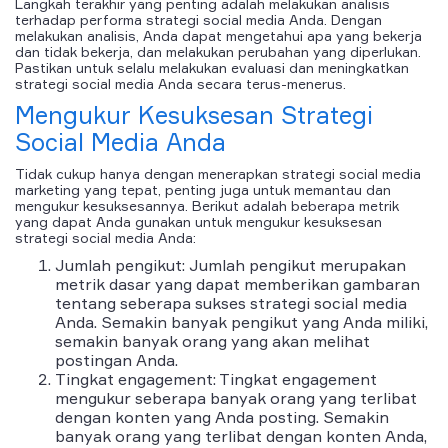
Langkah terakhir yang penting adalah melakukan analisis
terhadap performa strategi social media Anda. Dengan
melakukan analisis, Anda dapat mengetahui apa yang bekerja
dan tidak bekerja, dan melakukan perubahan yang diperlukan.
Pastikan untuk selalu melakukan evaluasi dan meningkatkan
strategi social media Anda secara terus-menerus.
Mengukur Kesuksesan Strategi
Social Media Anda
Tidak cukup hanya dengan menerapkan strategi social media
marketing yang tepat, penting juga untuk memantau dan
mengukur kesuksesannya. Berikut adalah beberapa metrik
yang dapat Anda gunakan untuk mengukur kesuksesan
strategi social media Anda:
Jumlah pengikut: Jumlah pengikut merupakan
metrik dasar yang dapat memberikan gambaran
tentang seberapa sukses strategi social media
Anda. Semakin banyak pengikut yang Anda miliki,
semakin banyak orang yang akan melihat
postingan Anda.
Tingkat engagement: Tingkat engagement
mengukur seberapa banyak orang yang terlibat
dengan konten yang Anda posting. Semakin
banyak orang yang terlibat dengan konten Anda,