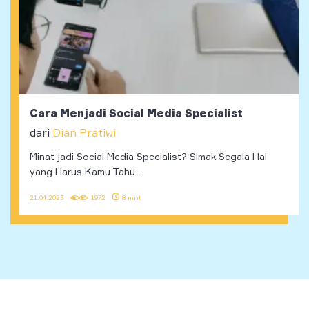
Cara Menjadi Social Media Specialist
dari
Dian Pratiwi
Minat jadi Social Media Specialist? Simak Segala Hal
yang Harus Kamu Tahu ...
21.04.2023
1972
8 mnt