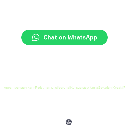
+62 21 3117 7777
halo@jayjay.co
Chat on WhatsApp
mbangan karir
Pelatihan profesional
Kursus siap kerja
Sekolah Kreatif
Peningkat