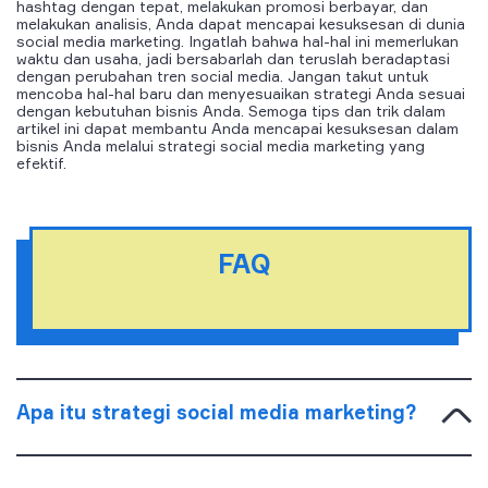
hashtag dengan tepat, melakukan promosi berbayar, dan
melakukan analisis, Anda dapat mencapai kesuksesan di dunia
social media marketing. Ingatlah bahwa hal-hal ini memerlukan
waktu dan usaha, jadi bersabarlah dan teruslah beradaptasi
dengan perubahan tren social media. Jangan takut untuk
mencoba hal-hal baru dan menyesuaikan strategi Anda sesuai
dengan kebutuhan bisnis Anda. Semoga tips dan trik dalam
artikel ini dapat membantu Anda mencapai kesuksesan dalam
bisnis Anda melalui strategi social media marketing yang
efektif.
FAQ
Apa itu strategi social media marketing?