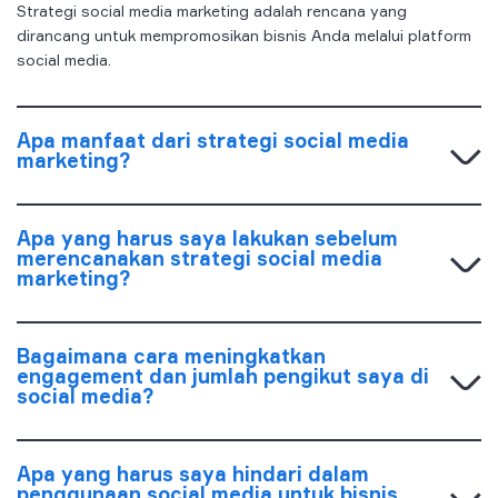
Strategi social media marketing adalah rencana yang
dirancang untuk mempromosikan bisnis Anda melalui platform
social media.
Apa manfaat dari strategi social media
marketing?
Apa yang harus saya lakukan sebelum
merencanakan strategi social media
marketing?
Bagaimana cara meningkatkan
engagement dan jumlah pengikut saya di
social media?
Apa yang harus saya hindari dalam
penggunaan social media untuk bisnis