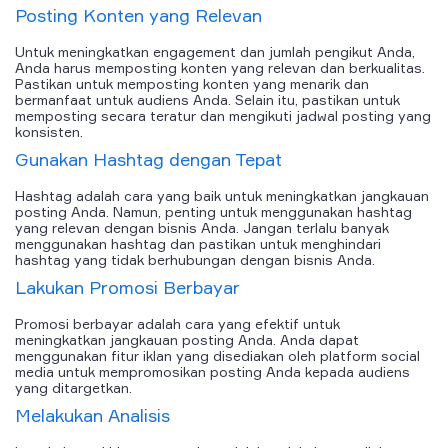
Posting Konten yang Relevan
Untuk meningkatkan engagement dan jumlah pengikut Anda,
Anda harus memposting konten yang relevan dan berkualitas.
Pastikan untuk memposting konten yang menarik dan
bermanfaat untuk audiens Anda. Selain itu, pastikan untuk
memposting secara teratur dan mengikuti jadwal posting yang
konsisten.
Gunakan Hashtag dengan Tepat
Hashtag adalah cara yang baik untuk meningkatkan jangkauan
posting Anda. Namun, penting untuk menggunakan hashtag
yang relevan dengan bisnis Anda. Jangan terlalu banyak
menggunakan hashtag dan pastikan untuk menghindari
hashtag yang tidak berhubungan dengan bisnis Anda.
Lakukan Promosi Berbayar
Promosi berbayar adalah cara yang efektif untuk
meningkatkan jangkauan posting Anda. Anda dapat
menggunakan fitur iklan yang disediakan oleh platform social
media untuk mempromosikan posting Anda kepada audiens
yang ditargetkan.
Melakukan Analisis