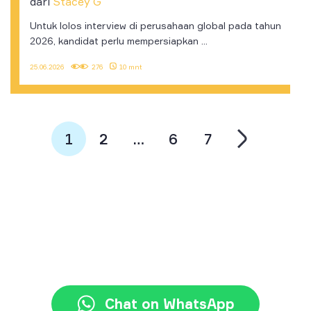
dari
Stacey G
Untuk lolos interview di perusahaan global pada tahun
2026, kandidat perlu mempersiapkan ...
25.06.2026
276
10 mnt
1
2
…
6
7
+62 21 3117 7777
halo@jayjay.co
Chat on WhatsApp