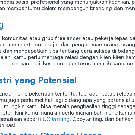
l media sosial profesional yang menunjukkan keahlian, p
kan membantumu dalam membangun branding dan menj
g
komunitas atau grup freelancer atau pekerja lepas da
kan membantumu belajar dari pengalaman orang-orang
ce dan mendapatkan tips tentang cara sukses di bidan
dalah, kamu perlu menjaga relasi dengan klien-klien kam
enang dengan hasil kerjamu akan terus memilih kamu u
stri yang Potensial
gan jenis pekerjaan tertentu, tapi agar tetap relevan
 kamu juga perlu melihat lagi bidang apa yang potensia
ulu mungkin kamu bisa meraih penghasilan tinggi sebag
preter, kini kamu mungkin perlu menambah niche kamu 
penulisan seperti
UX Writing
, Copywriting, dan bahkan
nikasi.