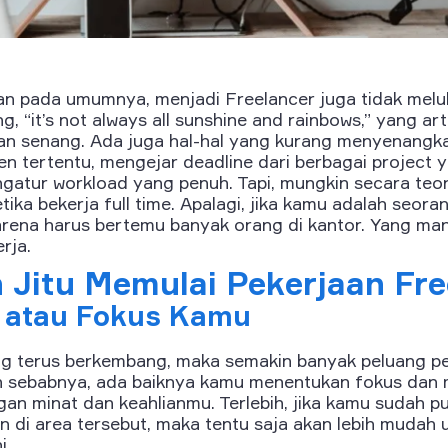
an pada umumnya, menjadi Freelancer juga tidak melu
g, “it’s not always all sunshine and rainbows,” yang art
n senang. Ada juga hal-hal yang kurang menyenangka
en tertentu, mengejar deadline dari berbagai project
gatur workload yang penuh. Tapi, mungkin secara teori
ika bekerja full time. Apalagi, jika kamu adalah seora
arena harus bertemu banyak orang di kantor. Yang mana
rja.
 Jitu Memulai Pekerjaan Fre
he atau Fokus Kamu
g terus berkembang, maka semakin banyak peluang pe
lah sebabnya, ada baiknya kamu menentukan fokus dan
gan minat dan keahlianmu. Terlebih, jika kamu sudah pu
 di area tersebut, maka tentu saja akan lebih mudah 
i.