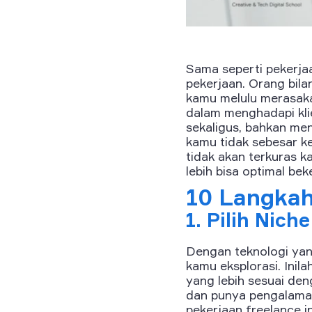
Sama seperti pekerja
pekerjaan. Orang bilan
kamu melulu merasaka
dalam menghadapi kli
sekaligus, bahkan men
kamu tidak sebesar ket
tidak akan terkuras k
lebih bisa optimal beke
10 Langkah
1. Pilih Nic
Dengan teknologi yan
kamu eksplorasi. Ini
yang lebih sesuai den
dan punya pengalaman
pekerjaan freelance in