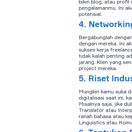
bikin blog, atau profi
pengalamanmu. Ini a
potensial.
4. Networkin
Bergabunglah dengan 
dengan mereka. Ini a
sukses kerja freelan
tidak kalah penting a
jarang, klien yang s
project mereka.
5. Riset Indu
Mungkin kamu suka den
digitalisasi saat ini,
Misalnya saja, jika d
Translator atau Inter
ranah bahasa atau ke
Linguistics atau Komu