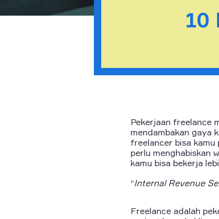
10
Pekerjaan freelance m
mendambakan gaya kerj
freelancer bisa kamu
perlu menghabiskan wa
kamu bisa bekerja leb
“
Internal Revenue S
Freelance adalah peke