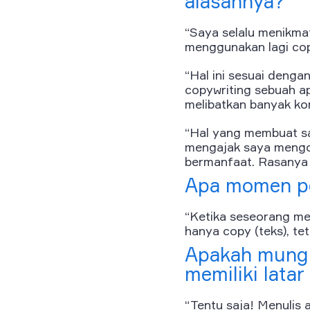
alasannya?
“Saya selalu menikma
menggunakan lagi
co
“Hal ini sesuai denga
copywriting
sebuah ap
melibatkan banyak ko
“Hal yang membuat sa
mengajak saya mengo
bermanfaat. Rasanya l
Apa momen pe
“Ketika seseorang men
hanya
copy
(teks), t
Apakah mungki
memiliki lata
“Tentu saja! Menulis a