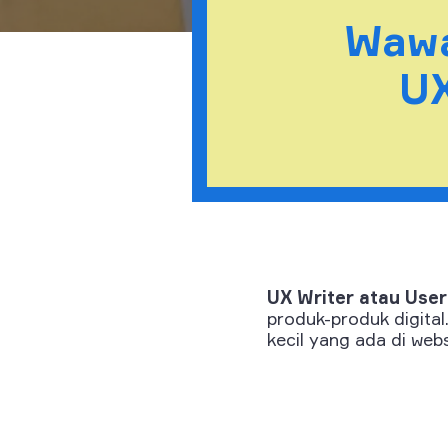
Wawa
UX
UX Writer atau
User
produk-produk digita
kecil yang ada di websi