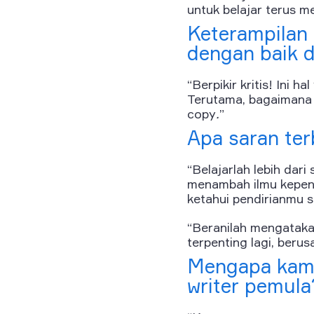
untuk belajar terus me
Keterampilan
dengan baik d
“Berpikir kritis! Ini 
Terutama, bagaimana b
copy
.
”
Apa saran te
“Belajarlah lebih dar
menambah ilmu kepenul
ketahui pendirianmu se
“Beranilah mengataka
terpenting lagi, beru
Mengapa kamu
writer pemula