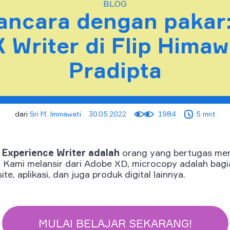
BLOG
ncara dengan pakar:
 Writer di Flip Hima
Pradipta
dari
Sri M. Immawati
30.05.2022
1984
5 mnt
 Experience Writer
adalah
orang yang bertugas me
l. Kami melansir dari Adobe XD, microcopy adalah bag
te, aplikasi, dan juga produk digital lainnya.
MULAI BELAJAR SEKARANG!