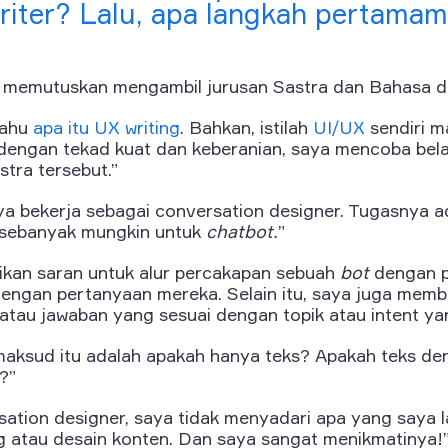
riter? Lalu, apa langkah pertama
ya memutuskan mengambil jurusan Sastra dan Bahasa di
tahu
apa itu UX writing
. Bahkan, istilah
UI/UX
sendiri m
 dengan tekad kuat dan keberanian, saya mencoba bela
stra tersebut.”
ya bekerja sebagai
conversation designer
. Tugasnya 
) sebanyak mungkin untuk
chatbot.
”
ikan saran untuk alur percakapan sebuah
bot
dengan 
dengan pertanyaan mereka. Selain itu, saya juga memb
n atau jawaban yang sesuai dengan topik atau
intent
yan
maksud itu adalah apakah hanya teks? Apakah teks d
?”
sation designer
, saya tidak menyadari apa yang saya 
ng atau desain konten. Dan saya sangat menikmatinya!