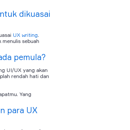
ntuk dikuasai
guasai
UX writing
.
k menulis sebuah
pada pemula?
dang UI/UX yang akan
aplah rendah hati dan
dapatmu. Yang
n para UX