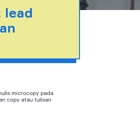
 lead
wan
nulis
microcopy
pada
ian
copy
atau tulisan