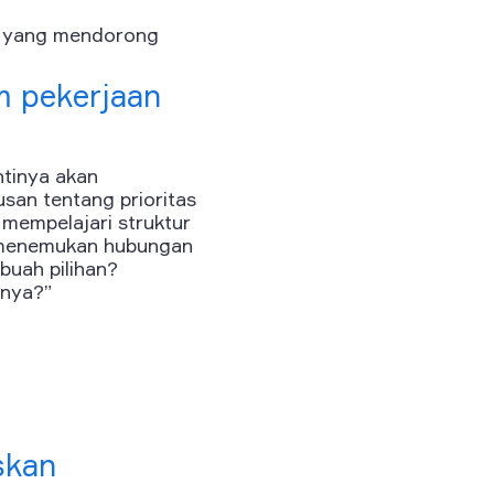
tu yang mendorong
m pekerjaan
ntinya akan
an tentang prioritas
mempelajari struktur
t menemukan hubungan
buah pilihan?
nnya?”
skan