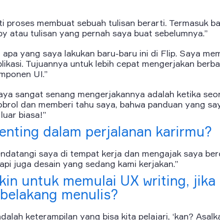
ti proses membuat sebuah tulisan berarti. Termasuk 
py
atau tulisan yang pernah saya buat sebelumnya.”
n apa yang saya lakukan baru-baru ini di Flip. Saya m
likasi. Tujuannya untuk lebih cepat mengerjakan berb
mponen UI.”
ya sangat senang mengerjakannya adalah ketika seo
brol dan memberi tahu saya, bahwa panduan yang say
uar biasa!”
nting dalam perjalanan karirmu?
datangi saya di tempat kerja dan mengajak saya berd
etapi juga desain yang sedang kami kerjakan.”
n untuk memulai UX writing, jika
r belakang menulis?
dalah keterampilan yang bisa kita pelajari, ‘kan? Asalk