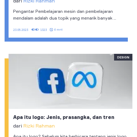
dari
Rizki Rahman
Pengantar Pembelajaran mesin dan pembelajaran
mendalam adalah dua topik yang menarik banyak ...
4 mnt
23.05.2023
1323
DESIGN
Apa itu logo: Jenis, prasangka, dan tren
dari
Rizki Rahman
Apa itu logo? Sebelum kita berbicara tentang jenis logo,