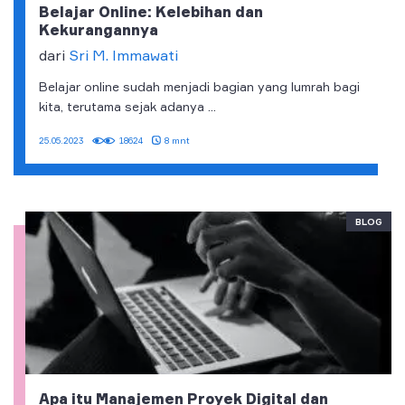
Belajar Online: Kelebihan dan
Kekurangannya
dari
Sri M. Immawati
Belajar online sudah menjadi bagian yang lumrah bagi
kita, terutama sejak adanya ...
8 mnt
25.05.2023
18624
BLOG
Apa itu Manajemen Proyek Digital dan