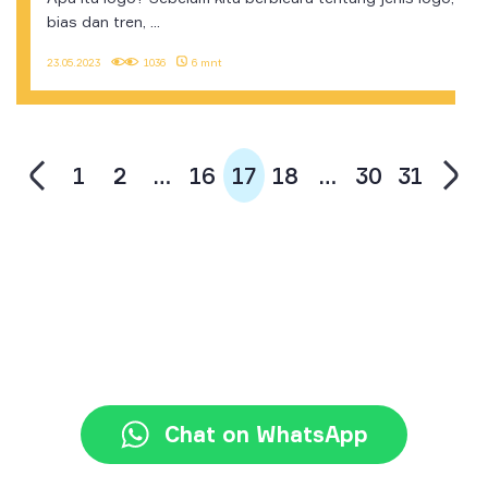
bias dan tren, ...
23.05.2023
1036
6 mnt
1
2
…
16
17
18
…
30
31
+62 21 3117 7777
halo@jayjay.co
Chat on WhatsApp